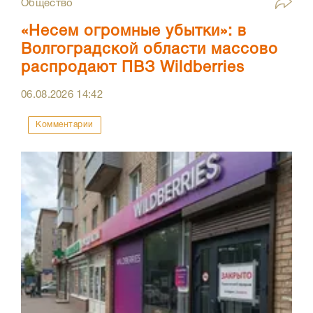
Общество
«Несем огромные убытки»: в
Волгоградской области массово
распродают ПВЗ Wildberries
06.08.2026
14:42
Комментарии