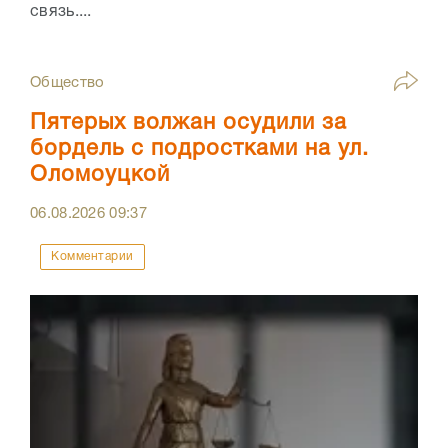
связь....
Общество
Пятерых волжан осудили за
бордель с подростками на ул.
Оломоуцкой
06.08.2026
09:37
Комментарии