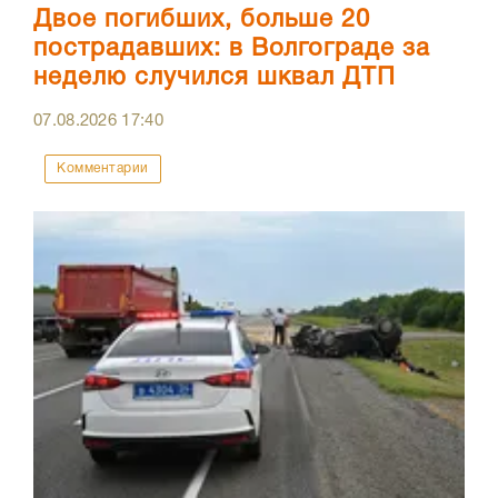
Двое погибших, больше 20
пострадавших: в Волгограде за
неделю случился шквал ДТП
07.08.2026
17:40
Комментарии