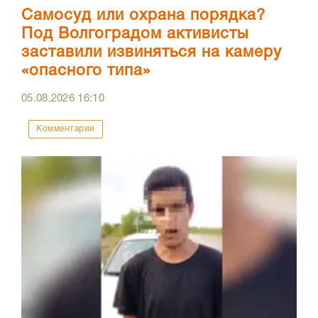
Самосуд или охрана порядка?
Под Волгоградом активисты
заставили извиняться на камеру
«опасного типа»
05.08.2026
16:10
Комментарии