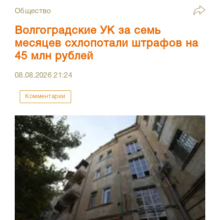
Общество
Волгоградские УК за семь
месяцев схлопотали штрафов на
45 млн рублей
08.08.2026
21:24
Комментарии