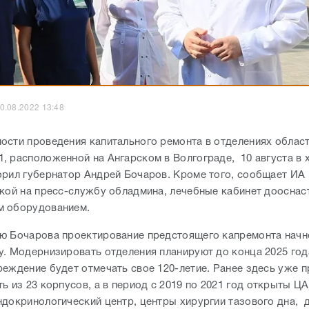
0.08.2022 13:48
ости проведения капитального ремонта в отделениях облас
, расположенной на Ангарском в Волгограде, 10 августа в 
орил губернатор Андрей Бочаров. Кроме того, сообщает ИА
лкой на пресс-службу обладмина, лечебные кабинет дооснас
м оборудованием.
ю Бочарова проектирование предстоящего капремонта начн
у. Модернизировать отделения планируют до конца 2025 год
реждение будет отмечать свое 120-летие. Ранее здесь уже п
ть из 23 корпусов
, а в период с 2019 по 2021 год открыты Ц
ндокринологический центр, центры хирургии тазового дна, 