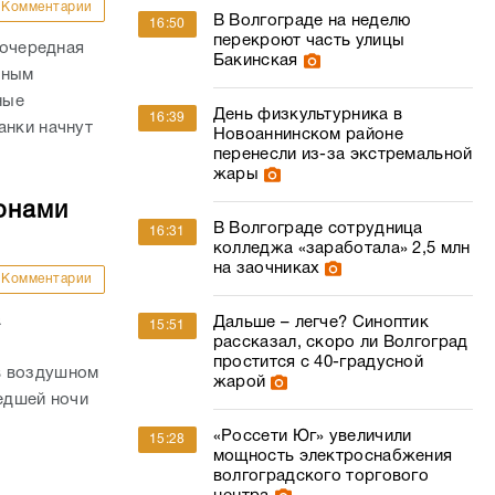
Комментарии
В Волгограде на неделю
16:50
перекроют часть улицы
 очередная
Бакинская
нным
ные
День физкультурника в
16:39
анки начнут
Новоаннинском районе
перенесли из-за экстремальной
жары
онами
В Волгограде сотрудница
16:31
колледжа «заработала» 2,5 млн
на заочниках
Комментарии
а
Дальше – легче? Синоптик
15:51
рассказал, скоро ли Волгоград
простится с 40-градусной
в воздушном
жарой
шедшей ночи
«Россети Юг» увеличили
15:28
мощность электроснабжения
волгоградского торгового