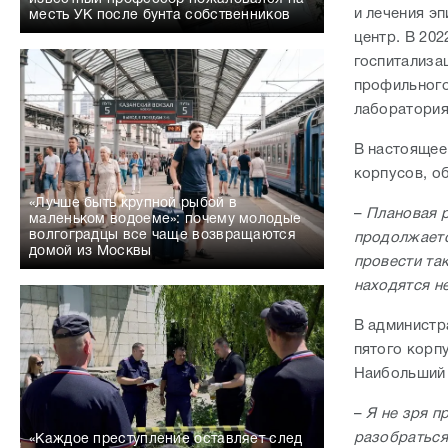
и лечения э
месть УК после бунта собственников
центр. В 20
госпитализа
профильного
лаборатория
В настоящее
корпусов, о
«Лучше быть крупной рыбой в
–
Плановая 
маленьком водоеме»: почему молодые
волгоградцы все чаще возвращаются
продолжаетс
домой из Москвы
провести та
находятся не
В администр
пятого корпу
Наибольший 
–
Я не зря п
разобраться
«Каждое преступление оставляет след