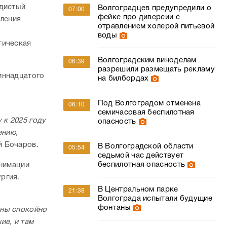
удистый
Волгоградцев предупредили о
07:00
фейке про диверсии с
вления
отравлением холерой питьевой
я
воды
тическая
Волгоградским виноделам
06:39
разрешили размещать рекламу
иннадцатого
на билбордах
Под Волгоградом отменена
06:10
семичасовая беспилотная
 к 2025 году
опасность
ению,
й Бочаров.
В Волгоградской области
05:54
седьмой час действует
беспилотная опасность
анимации
ургия.
В Центральном парке
21:38
Волгограда испытали будущие
фонтаны
жны спокойно
ие, и там