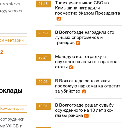
Троих участников СВО из
достойные
21:18
Камышина наградили
орудование
посмертно Указом Президента
В Волгограде наградили сто
20:59
лучших спортсменов и
омментарии
тренеров
02
Молодую волгоградку с
20:24
опухолью спасли от паралича
стопы
В Волгограде зарезавшая
20:03
прохожую наркоманка ответит
 склады
за убийство
В Волгограде решат судьбу
19:31
Комментарии
осужденного на 10 лет экс-
главы района
 сотрудники
ами УФСБ и