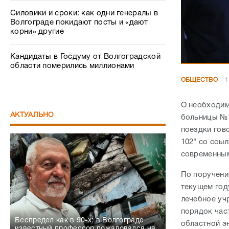
Силовики и сроки: как одни генералы в
Волгограде покидают посты и «дают
корни» другие
Кандидаты в Госдуму от Волгоградской
области померились миллионами
ОБЩЕСТВО
1
О необходим
АКТУАЛЬНО
больницы №1
поездки гов
102" со ссы
современны
По поручени
текущем год
лечебное уч
порядок час
Беспредел как в 90-х: в Волгограде
областной э
известный профессор пожаловался на