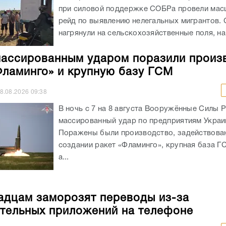
при силовой поддержке СОБРа провели ма
рейд по выявлению нелегальных мигрантов.
нагрянули на сельскохозяйственные поля, на.
ассированным ударом поразили произ
Фламинго» и крупную базу ГСМ
8.08.2026
09:38
В ночь с 7 на 8 августа Вооружённые Силы 
массированный удар по предприятиям Украи
Поражены были производство, задействова
создании ракет «Фламинго», крупная база Г
а...
адцам заморозят переводы из-за
тельных приложений на телефоне