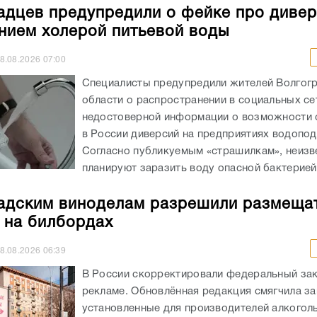
адцев предупредили о фейке про дивер
нием холерой питьевой воды
8.08.2026
07:00
Специалисты предупредили жителей Волгог
области о распространении в социальных се
недостоверной информации о возможности
в России диверсий на предприятиях водопод
Согласно публикуемым «страшилкам», неизв
планируют заразить воду опасной бактерией,
адским виноделам разрешили размеща
 на билбордах
8.08.2026
06:39
В России скорректировали федеральный зак
рекламе. Обновлённая редакция смягчила за
установленные для производителей алкогол