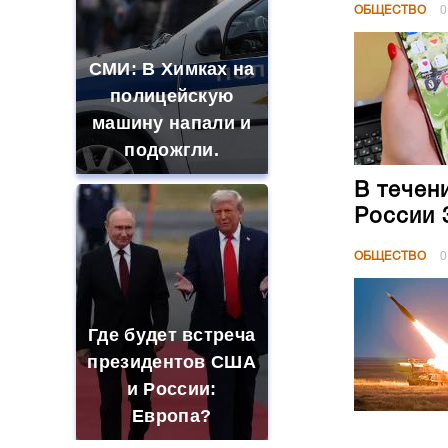
ОБЩЕСТВО
0
СМИ: В Химках на
полицейскую
машину напали и
подожгли.
В течен
России 
ОБЩЕСТВО
0
Где будет встреча
президентов США
и России:
Европа?