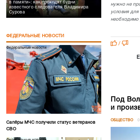
в памяти»: как проходят будни
нужно не пр
известного следователя Владимира
условия для
Сурова
необходимо 
ФЕДЕРАЛЬНЫЕ НОВОСТИ
/
Федеральные новости
Е
Под Вол
и произ
ОБЩЕСТВО
0
Сапёры МЧС получили статус ветеранов
СВО
Федеральные новости