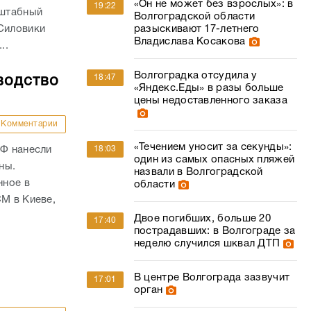
«Он не может без взрослых»: в
19:22
сштабный
Волгоградской области
разыскивают 17-летнего
 Силовики
Владислава Косакова
..
Волгоградка отсудила у
18:47
водство
«Яндекс.Еды» в разы больше
цены недоставленного заказа
Комментарии
«Течением уносит за секунды»:
18:03
РФ нанесли
один из самых опасных пляжей
ны.
назвали в Волгоградской
нное в
области
СМ в Киеве,
Двое погибших, больше 20
17:40
пострадавших: в Волгограде за
неделю случился шквал ДТП
В центре Волгограда зазвучит
17:01
орган