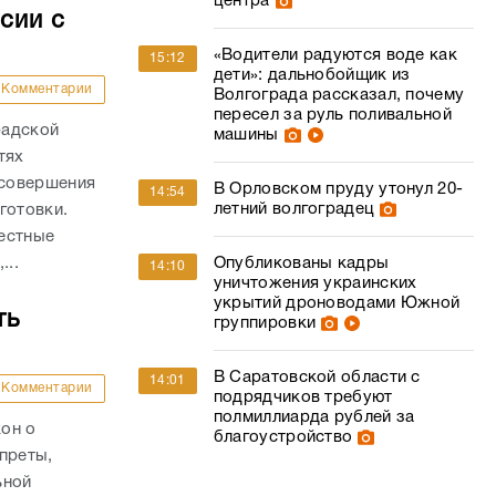
центра
сии с
«Водители радуются воде как
15:12
дети»: дальнобойщик из
Комментарии
Волгограда рассказал, почему
пересел за руль поливальной
радской
машины
тях
 совершения
В Орловском пруду утонул 20-
14:54
летний волгоградец
готовки.
естные
Опубликованы кадры
...
14:10
уничтожения украинских
укрытий дроноводами Южной
ть
группировки
В Саратовской области с
14:01
Комментарии
подрядчиков требуют
полмиллиарда рублей за
он о
благоустройство
преты,
ьной