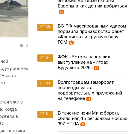
высокие меловые склоны
Европы и как до них добраться
ВС РФ массированным ударом
09:38
поразили производство ракет
«Фламинго» и крупную базу
ГСМ
0
ФФК «Ротор» завершил
09:04
тной
выступление на «Играх
Будущего 2026»
ходе рабочей
 "Высота
Волгоградцам заморозят
тят
08:33
переводы из-за
подозрительных приложений
на телефоне
ется уже в
а, когда
В течение ночи Минобороны
07:51
ривели в
сбило над 15 регионами России
АОП,
397 БПЛА
диагностики