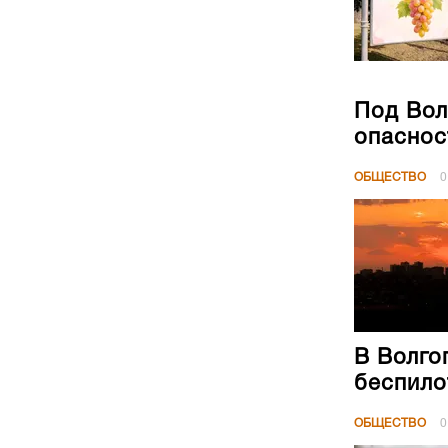
Под Вол
опаснос
ОБЩЕСТВО
0
В Волго
беспило
ОБЩЕСТВО
0