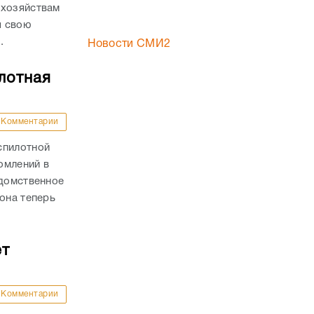
 хозяйствам
я свою
.
Новости СМИ2
лотная
Комментарии
спилотной
омлений в
едомственное
она теперь
ет
Комментарии