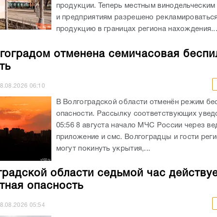
продукции. Теперь местным винодельческим
и предприятиям разрешено рекламироватьс
продукцию в границах региона нахождения...
гоградом отменена семичасовая беспи
ть
8.08.2026
06:10
В Волгоградской области отменён режим бе
опасности. Рассылку соответствующих увед
05:56 8 августа начало МЧС России через в
приложение и смс. Волгоградцы и гости реги
могут покинуть укрытия,...
градской области седьмой час действу
тная опасность
8.08.2026
05:54