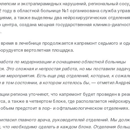
пилепсии и экстрапирамидных нарушений, региональный сос
22 году в областной больнице №1 организована служба упра
циями, а также выделены два нейрохирургических отделени
 центра, создана мощная государственная клинико-диагнос
.
 время в лечебнице продолжается капремонт седьмого и од
борудуется вертолетная площадка.
работа по модернизации и оснащению областной больницы
я. Это сложная и непростая работа, но мы поставили задачу
кие мероприятия. Есть еще ряд отделений, которые, к сожал
 в том состоянии, в котором хотелось бы
, — отметил Андре
ации региона уточняют, что капремонт будет проведен в ре
са, а также в четвертом блоке, где располагается нейрохир
объем предстоит в лор- и офтальмологическом отделениях.
ригласил главного врача, руководителей отделений. Мы дол
, что необходимо сделать в каждом блоке. Отделения больш