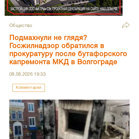
Общество
Подмахнули не глядя?
Госжилнадзор обратился в
прокуратуру после бутафорского
капремонта МКД в Волгограде
08.08.2026
19:33
Комментарии