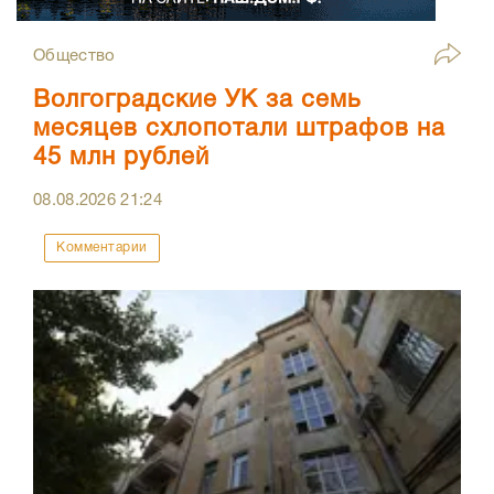
Общество
Волгоградские УК за семь
месяцев схлопотали штрафов на
45 млн рублей
08.08.2026
21:24
Комментарии