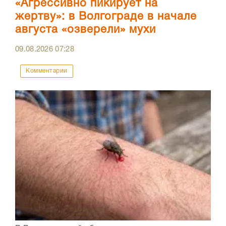
«Агрессивно пикирует на
жертву»: в Волгограде в начале
августа «озверели» мухи
09.08.2026
07:28
Комментарии