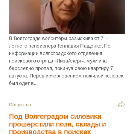
В Волгограде волонтёры разыскивают 71-
летнего пенсионера Геннадия Пащенко. По
информации волгоградского отделения
поискового отряда «ЛизаАлерт», мужчина
бесследно пропал, покинув свою квартиру 7
августа. Перед исчезновением пожилой человек
был одет в...
Общество
Под Волгоградом силовики
прошерстили поля, склады и
производства в поисках