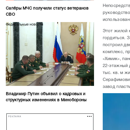
Непосредств
Сапёры МЧС получили статус ветеранов
руководство
СВО
использован
Федеральные новости
Этот жилой 
гордиться. З
построил дв
комплекс, п
«Химик», па
22-этажный 
тыс. кв. м 
Серафимович
завод пласт
Владимир Путин объявил о кадровых и
структурных изменениях в Минобороны
РЕКЛАМА