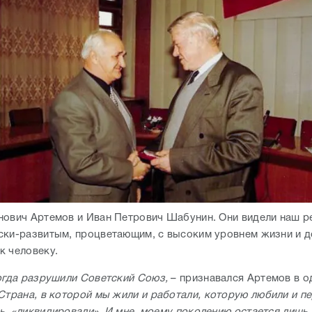
нович Артемов и Иван Петрович Шабунин. Они видели наш р
ски-развитым, процветающим, с высоким уровнем жизни и 
к человеку.
когда разрушили Советский Союз,
– признавался Артемов в о
Страна, в которой мы жили и работали, которую любили и п