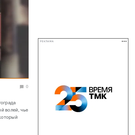
РЕКЛАМА
0
гограда
й волей, чье
который