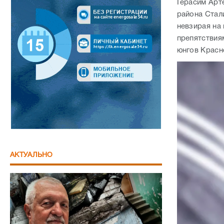
Герасим Арт
района Стали
невзирая на
препятствия
юнгов Красн
АКТУАЛЬНО