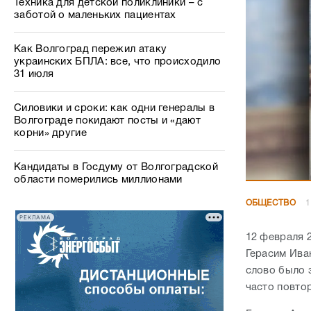
Техника для детской поликлиники – с
заботой о маленьких пациентах
Как Волгоград пережил атаку
украинских БПЛА: все, что происходило
31 июля
Силовики и сроки: как одни генералы в
Волгограде покидают посты и «дают
корни» другие
Кандидаты в Госдуму от Волгоградской
области померились миллионами
ОБЩЕСТВО
1
РЕКЛАМА
12 февраля 
Герасим Ива
слово было 
часто повтор