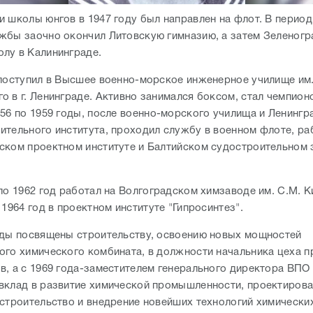
и школы юнгов в 1947 году был направлен на флот. В период
жбы заочно окончил Литовскую гимназию, а затем Зеленог
лу в Калининграде.
 поступил в Высшее военно-морское инженерное училище им
о в г. Ленинграде. Активно занимался боксом, стал чемпион
956 по 1959 годы, после военно-морского училища и Ленингр
ительного института, проходил службу в военном флоте, ра
ском проектном институте и Балтийском судостроительном з
по 1962 год работал на Волгоградском химзаводе им. С.М. К
 1964 год в проектном институте "Гипросинтез".
оды посвящены строительству, освоению новых мощностей
ого химического комбината, в должности начальника цеха 
в, а с 1969 года-заместителем генерального директора ВПО 
вклад в развитие химической промышленности, проектирова
 строительство и внедрение новейших технологий химически