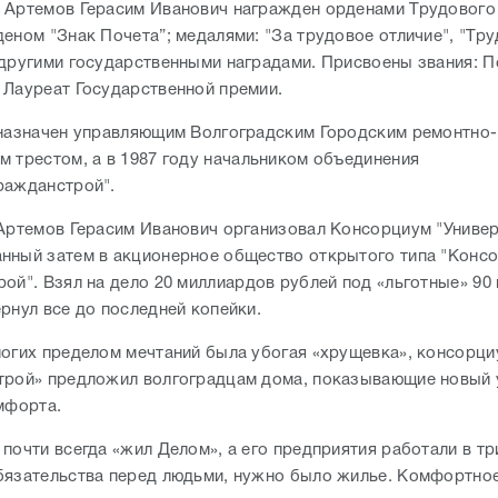
 Артемов Герасим Иванович награжден орденами Трудового
деном "Знак Почета”; медалями: "За трудовое отличие", "Тр
 другими государственными наградами. Присвоены звания: 
 Лауреат Государственной премии.
 назначен управляющим Волгоградским Городским ремонтно-
м трестом, а в 1987 году начальником объединения
ражданстрой".
 Артемов Герасим Иванович организовал Консорциум "Униве
нный затем в акционерное общество открытого типа "Конс
рой". Взял на дело 20 миллиардов рублей под «льготные» 90
рнул все до последней копейки.
ногих пределом мечтаний была убогая «хрущевка», консорц
трой» предложил волгоградцам дома, показывающие новый 
мфорта.
почти всегда «жил Делом», а его предприятия работали в тр
бязательства перед людьми, нужно было жилье. Комфортно