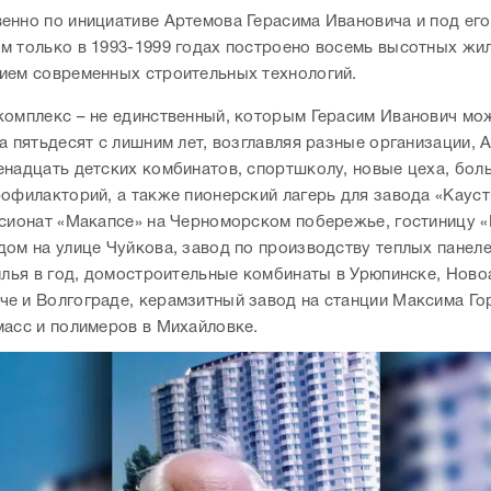
енно по инициативе Артемова Герасима Ивановича и под его
м только в 1993-1999 годах построено восемь высотных жи
ием современных строительных технологий.
комплекс – не единственный, которым Герасим Иванович мо
а пятьдесят с лишним лет, возглавляя разные организации, 
енадцать детских комбинатов, спортшколу, новые цеха, бол
рофилакторий, а также пионерский лагерь для завода «Кауст
нсионат «Макапсе» на Черноморском побережье, гостиницу «
дом на улице Чуйкова, завод по производству теплых панеле
жилья в год, домостроительные комбинаты в Урюпинске, Ново
е и Волгограде, керамзитный завод на станции Максима Го
масс и полимеров в Михайловке.