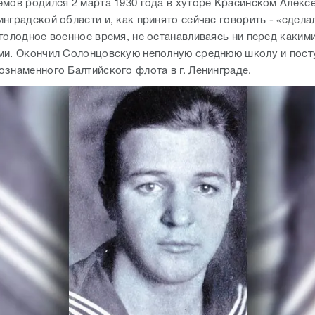
емов родился 2 марта 1930 года в хуторе Красинском Алекс
нградской области и, как принято сейчас говорить - «сделал
 голодное военное время, не останавливаясь ни перед каким
ми. Окончил Солонцовскую неполную среднюю школу и пост
ознаменного Балтийского флота в г. Ленинграде.