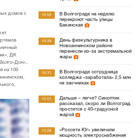
лых домов с
В Волгограде на неделю
16:50
перекроют часть улицы
Бакинская
жет
День физкультурника в
Артемов
16:39
Новоаннинском районе
ьничный
перенесли из-за экстремальной
ик», ДК
жары
Волго-Дон»,
й на 100
В Волгограде сотрудница
16:31
аннинском,
колледжа «заработала» 2,5 млн
на заочниках
рького,
Дальше – легче? Синоптик
15:51
рассказал, скоро ли Волгоград
простится с 40-градусной
жарой
«Россети Юг» увеличили
15:28
мощность электроснабжения