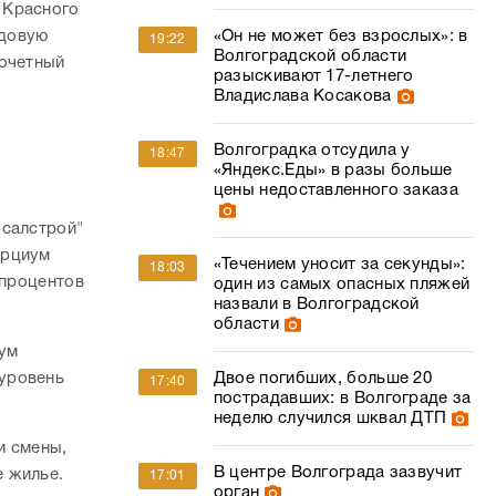
 Красного
«Он не может без взрослых»: в
удовую
19:22
Волгоградской области
Почетный
разыскивают 17-летнего
Владислава Косакова
Волгоградка отсудила у
18:47
«Яндекс.Еды» в разы больше
цены недоставленного заказа
рсалстрой"
орциум
«Течением уносит за секунды»:
18:03
 процентов
один из самых опасных пляжей
назвали в Волгоградской
области
иум
Двое погибших, больше 20
уровень
17:40
пострадавших: в Волгограде за
неделю случился шквал ДТП
и смены,
В центре Волгограда зазвучит
е жилье.
17:01
орган