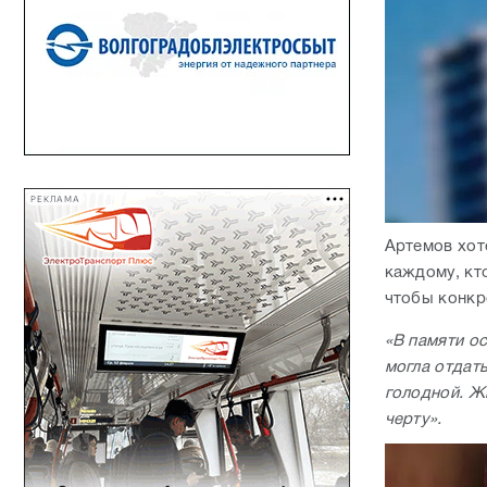
РЕКЛАМА
Артемов хот
каждому, кт
чтобы конкр
«
В памяти о
могла отдат
голодной. Жи
черту
»
.