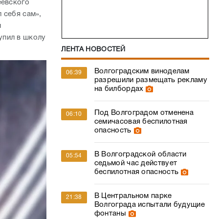
еевского
 себя сам»,
и
упил в школу
ЛЕНТА НОВОСТЕЙ
Волгоградским виноделам
06:39
разрешили размещать рекламу
на билбордах
Под Волгоградом отменена
06:10
семичасовая беспилотная
опасность
В Волгоградской области
05:54
седьмой час действует
беспилотная опасность
В Центральном парке
21:38
Волгограда испытали будущие
фонтаны