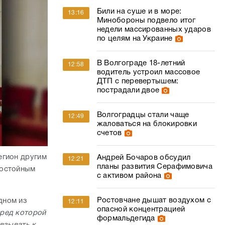
Били на суше и в море:
13:16
Минобороны подвело итог
недели массированных ударов
по целям на Украине
В Волгограде 18-летний
12:58
водитель устроил массовое
ДТП с перевертышем:
пострадали двое
Волгоградцы стали чаще
12:49
жаловаться на блокировки
счетов
егион другим
Андрей Бочаров обсудил
12:21
планы развития Серафимовича
достойным
с активом района
Ростовчане дышат воздухом с
дном из
12:11
опасной концентрацией
еред которой
формальдегида