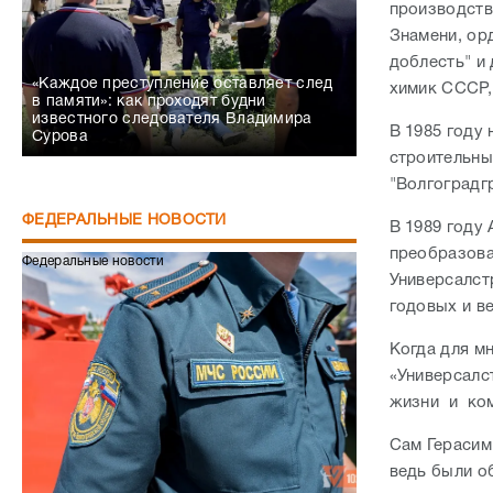
производств
Знамени, ор
доблесть" и
«Каждое преступление оставляет след
химик СССР,
в памяти»: как проходят будни
известного следователя Владимира
В 1985 году
Сурова
строительны
"Волгоградг
ФЕДЕРАЛЬНЫЕ НОВОСТИ
В 1989 году
преобразова
Федеральные новости
Универсалст
годовых и ве
Когда для м
«Универсалс
жизни и ко
Сам Герасим 
ведь были о