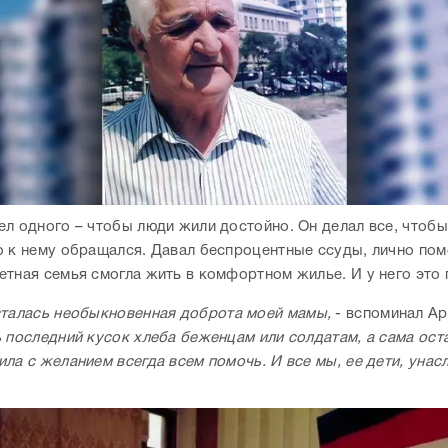
ел одного – чтобы люди жили достойно. Он делал все, чтоб
о к нему обращался. Давал беспроцентные ссуды, лично помо
етная семья смогла жить в комфортном жилье. И у него это 
сталась необыкновенная доброта моей мамы,
- вспоминал Ар
ь последний кусок хлеба беженцам или солдатам, а сама ост
ла с желанием всегда всем помочь. И все мы, ее дети, унас