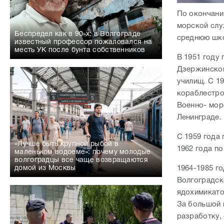
По окончани
морской слу
Беспредел как в 90-х: в Волгограде
среднюю шко
известный профессор пожаловался на
месть УК после бунта собственников
В 1951 году
Дзержинског
училищ. С 1
кораблестро
Военно- мор
Ленинграде.
С 1959 года 
«Лучше быть крупной рыбой в
1962 года по
маленьком водоеме»: почему молодые
волгоградцы все чаще возвращаются
домой из Москвы
1964-1985 г
Волгоградск
ядохимикато
За большой 
разработку,