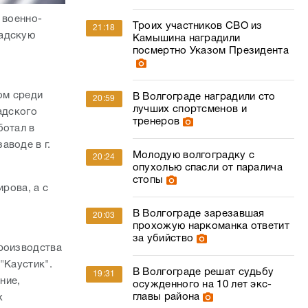
 военно-
Троих участников СВО из
21:18
радскую
Камышина наградили
посмертно Указом Президента
.
ом среди
В Волгограде наградили сто
20:59
лучших спортсменов и
адского
тренеров
ботал в
аводе в г.
Молодую волгоградку с
20:24
опухолью спасли от паралича
стопы
ирова, а с
В Волгограде зарезавшая
20:03
прохожую наркоманка ответит
за убийство
производства
"Каустик".
В Волгограде решат судьбу
19:31
ние,
осужденного на 10 лет экс-
главы района
х