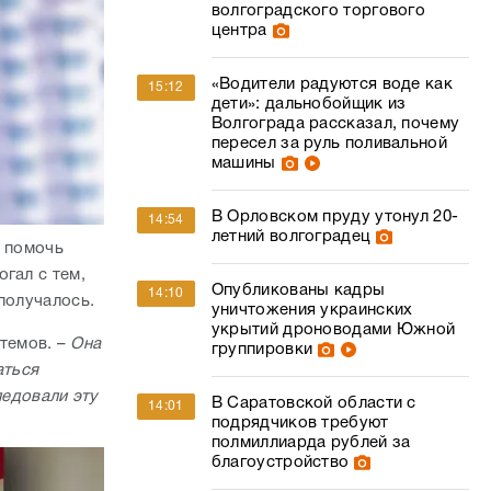
волгоградского торгового
центра
«Водители радуются воде как
15:12
дети»: дальнобойщик из
Волгограда рассказал, почему
пересел за руль поливальной
машины
В Орловском пруду утонул 20-
14:54
летний волгоградец
ы помочь
гал с тем,
Опубликованы кадры
14:10
получалось.
уничтожения украинских
укрытий дроноводами Южной
темов. –
Она
группировки
аться
ледовали эту
В Саратовской области с
14:01
подрядчиков требуют
полмиллиарда рублей за
благоустройство