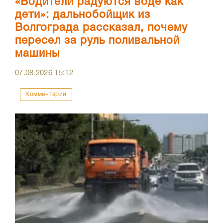
«Водители радуются воде как
дети»: дальнобойщик из
Волгограда рассказал, почему
пересел за руль поливальной
машины
07.08.2026
15:12
Комментарии