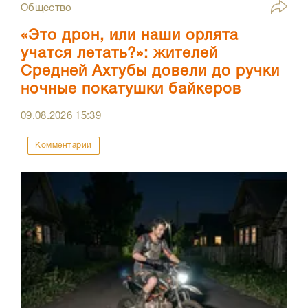
Общество
«Это дрон, или наши орлята
учатся летать?»: жителей
Средней Ахтубы довели до ручки
ночные покатушки байкеров
09.08.2026
15:39
Комментарии