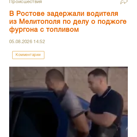
Происшествия
В Ростове задержали водителя
из Мелитополя по делу о поджоге
фургона с топливом
05.08.2026
14:52
Комментарии