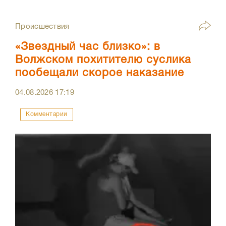
Происшествия
«Звездный час близко»: в
Волжском похитителю суслика
пообещали скорое наказание
04.08.2026
17:19
Комментарии