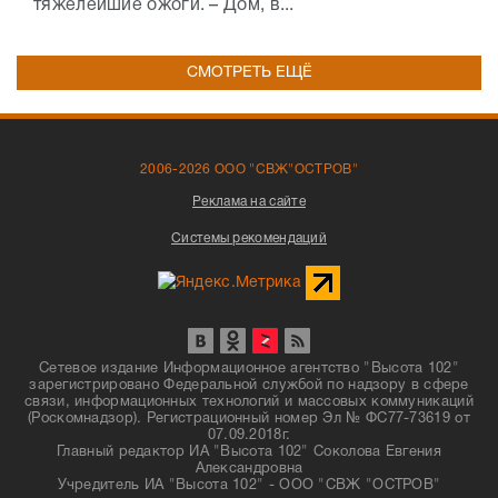
тяжелейшие ожоги. – Дом, в...
СМОТРЕТЬ ЕЩЁ
2006-2026 ООО "СВЖ"ОСТРОВ"
Реклама на сайте
Системы рекомендаций
Сетевое издание Информационное агентство "Высота 102"
зарегистрировано Федеральной службой по надзору в сфере
связи, информационных технологий и массовых коммуникаций
(Роскомнадзор). Регистрационный номер Эл № ФС77-73619 от
07.09.2018г.
Главный редактор ИА "Высота 102" Соколова Евгения
Александровна
Учредитель ИА "Высота 102" - ООО "СВЖ "ОСТРОВ"