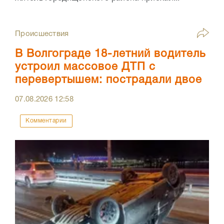
Происшествия
В Волгограде 18-летний водитель
устроил массовое ДТП с
перевертышем: пострадали двое
07.08.2026
12:58
Комментарии