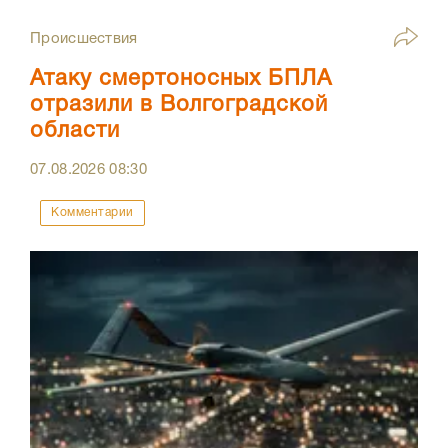
Происшествия
Атаку смертоносных БПЛА
отразили в Волгоградской
области
07.08.2026
08:30
Комментарии