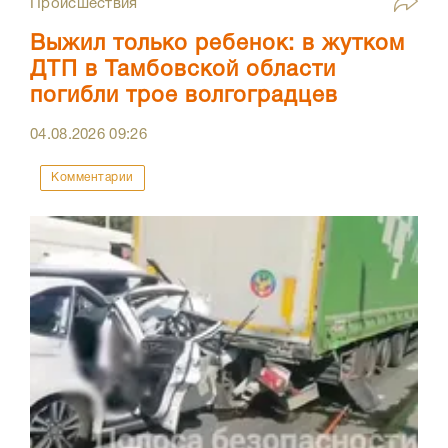
Происшествия
Выжил только ребенок: в жутком
ДТП в Тамбовской области
погибли трое волгоградцев
04.08.2026
09:26
Комментарии