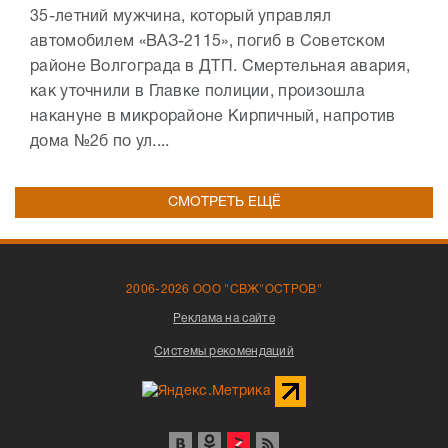
35-летний мужчина, который управлял
автомобилем «ВАЗ-2115», погиб в Советском
районе Волгограда в ДТП. Смертельная авария,
как уточнили в Главке полиции, произошла
накануне в микрорайоне Кирпичный, напротив
дома №2б по ул....
СМОТРЕТЬ ЕЩЁ
2006-2026 ООО "СВЖ"ОСТРОВ"
Реклама на сайте
Системы рекомендаций