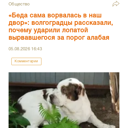
Общество
«Беда сама ворвалась в наш
двор»: волгоградцы рассказали,
почему ударили лопатой
вырвавшегося за порог алабая
05.08.2026
16:43
Комментарии