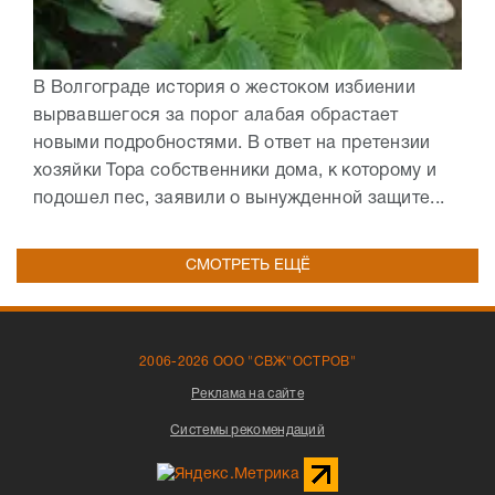
В Волгограде история о жестоком избиении
вырвавшегося за порог алабая обрастает
новыми подробностями. В ответ на претензии
хозяйки Тора собственники дома, к которому и
подошел пес, заявили о вынужденной защите...
СМОТРЕТЬ ЕЩЁ
2006-2026 ООО "СВЖ"ОСТРОВ"
Реклама на сайте
Системы рекомендаций