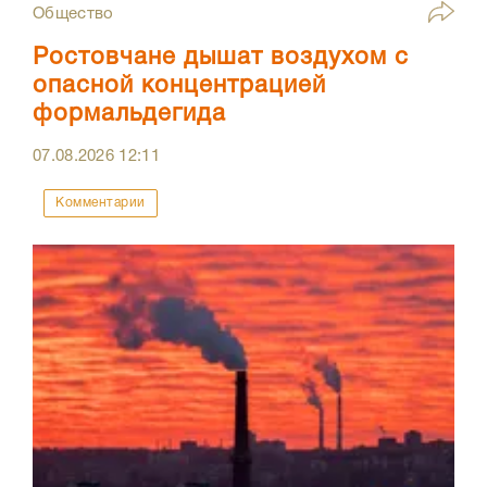
Общество
Ростовчане дышат воздухом с
опасной концентрацией
формальдегида
07.08.2026
12:11
Комментарии