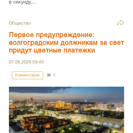
в секунду....
Общество
Первое предупреждение:
волгоградским должникам за свет
придут цветные платежки
07.08.2026
09:40
Комментарии
0