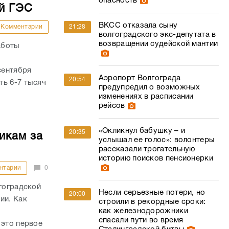
опасность
й ГЭС
ВКСС отказала сыну
Комментарии
21:28
волгоградского экс-депутата в
возвращении судейской мантии
аботы
сентября
Аэропорт Волгограда
20:54
ть 6-7 тысяч
предупредил о возможных
изменениях в расписании
рейсов
«Окликнул бабушку – и
20:35
икам за
услышал ее голос»: волонтеры
рассказали трогательную
историю поисков пенсионерки
нтарии
0
лгоградской
Несли серьезные потери, но
20:00
ии. Как
строили в рекордные сроки:
как железнодорожники
спасали пути во время
 это первое