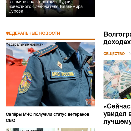
в памяти»: как проходят будни
известного следователя Владимира
Сурова
Волгогр
ФЕДЕРАЛЬНЫЕ НОВОСТИ
доходах
Федеральные новости
ОБЩЕСТВО
0
«Сейчас
увидел 
Сапёры МЧС получили статус ветеранов
лучшем
СВО
Федеральные новости