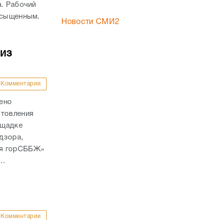
а. Рабочий
асыщенным.
Новости СМИ2
из
Комментарии
ено
отовления
ощадке
дзора,
ая горСББЖ»
..
Комментарии