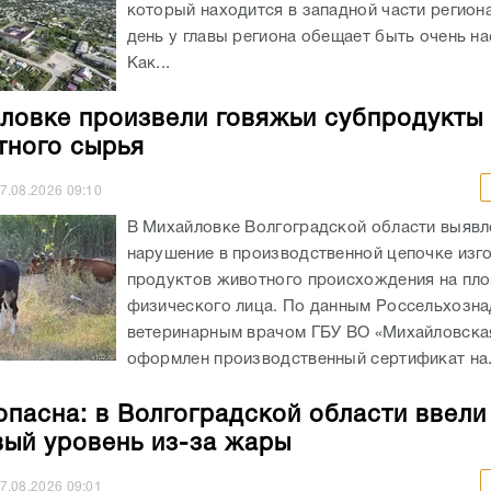
который находится в западной части регион
день у главы региона обещает быть очень н
Как...
ловке произвели говяжьи субпродукты 
тного сырья
7.08.2026
09:10
В Михайловке Волгоградской области выявл
нарушение в производственной цепочке изг
продуктов животного происхождения на пл
физического лица. По данным Россельхозна
ветеринарным врачом ГБУ ВО «Михайловск
оформлен производственный сертификат на.
опасна: в Волгоградской области ввели
ый уровень из-за жары
7.08.2026
09:01