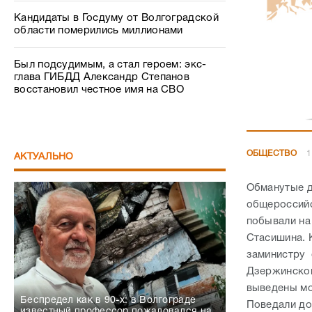
Кандидаты в Госдуму от Волгоградской
области померились миллионами
Был подсудимым, а стал героем: экс-
глава ГИБДД Александр Степанов
восстановил честное имя на СВО
ОБЩЕСТВО
1
АКТУАЛЬНО
Обманутые д
общероссийс
побывали на
Стасишина. 
заминистру 
Дзержинском
выведены мо
Беспредел как в 90-х: в Волгограде
Поведали до
известный профессор пожаловался на