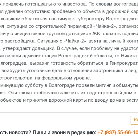
х привлечь потенциального инвестора. По словам волгоград
л удивлен отсутствию проблемного объекта в дорожной кар
льщикам обратиться напрямую к губернатору Волгоградско
ия ситуации со строительной пирамидой «Чайка-2», организ
речу с инициативной группой дольщиков ЖК, оказать содейс
го застройщика. Ситуация с «Чайка-2» взята на личный конт
, утверждают дольщики. В случае, если проблему не удастся
ки силами администрации Волгоградской области, то Никита
олгоградцев, выразил готовность обратиться в Генпрокурат
 возбудить уголовные дела в отношении застройщика и лиц,
 строительства, на федеральном уровне.
 минувшую субботу в Волгограде провели митинг и обманут
я». Они также требовали включить их недостроенный дом в
объектов и принятия дорожной карты по вводу дома в эксп
К
сть новости? Пиши и звони в редакцию:
+7 (937) 55-66-1