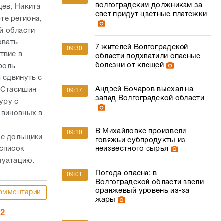
волгоградским должникам за
цев, Никита
свет придут цветные платежки
те региона,
й области
овать
7 жителей Волгоградской
09:30
твие в
области подхватили опасные
болезни от клещей
роль
 сдвинуть с
Андрей Бочаров выехал на
 Стасишин,
09:17
запад Волгоградской области
уру с
 виновных в
В Михайловке произвели
09:10
ые дольщики
говяжьи субпродукты из
 список
неизвестного сырья
луатацию.
Погода опасна: в
09:01
Волгоградской области ввели
оранжевый уровень из-за
омментарии
жары
02