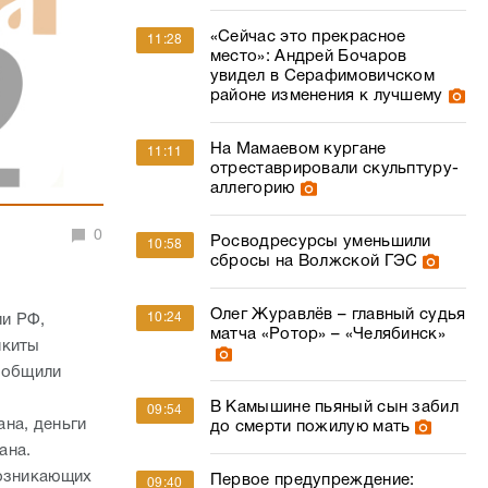
«Сейчас это прекрасное
11:28
место»: Андрей Бочаров
увидел в Серафимовичском
районе изменения к лучшему
На Мамаевом кургане
11:11
отреставрировали скульптуру-
аллегорию
0
Росводресурсы уменьшили
10:58
сбросы на Волжской ГЭС
Олег Журавлёв – главный судья
10:24
ии РФ,
матча «Ротор» – «Челябинск»
икиты
сообщили
В Камышине пьяный сын забил
09:54
на, деньги
до смерти пожилую мать
ана.
возникающих
Первое предупреждение:
09:40