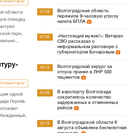
Комментарии
Волгоградская область
07:20
ой области
пережила 9-часовую угрозу
чую поездку
налета БПЛА
мотрел
ской парк,
«Настоящий мужик!»: Ветеран
07:02
иально...
СВО рассказал о
неформальном разговоре с
губернатором Бочаровым
туру-
Волгоградский хирург за
06:15
отпуск принял в ЛНР 500
пациентов
Комментарии
В аэропорту Волгограда
05:59
ация одной
сократилось количество
ади Героев.
задержанных и отмененных
рейсов
ичтожают
обежденный,
В Волгоградской области 6
22:16
августа объявлена беспилотная