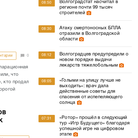
Волгоградстат насчитал в
08:50
регионе почти 99 тысяч
строителей
Атаку смертоносных БПЛА
08:30
отразили в Волгоградской
области
Волгоградцев предупредили о
08:12
нтарии
0
новом порядке выдачи
лекарств тяжелобольным
кларационная
или, что
«Голыми на улицу лучше не
08:05
, кто продал
выходить»: врач дала
дорогой
действенные советы для
спасения от испепеляющего
солнца
ов
«Ротор» прошёл в следующий
07:31
к
тур «Игр Будущего» благодаря
успешной игре на цифровом
этапе