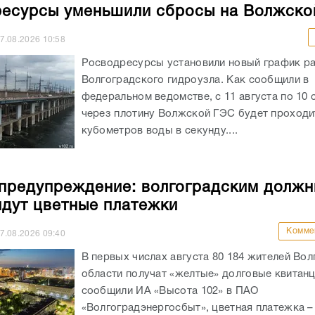
есурсы уменьшили сбросы на Волжско
7.08.2026
10:58
Росводресурсы установили новый график р
Волгоградского гидроузла. Как сообщили в
федеральном ведомстве, с 11 августа по 10 
через плотину Волжской ГЭС будет проходи
кубометров воды в секунду....
предупреждение: волгоградским должн
идут цветные платежки
Комме
7.08.2026
09:40
В первых числах августа 80 184 жителей Во
области получат «желтые» долговые квитанц
сообщили ИА «Высота 102» в ПАО
«Волгоградэнергосбыт», цветная платежка –