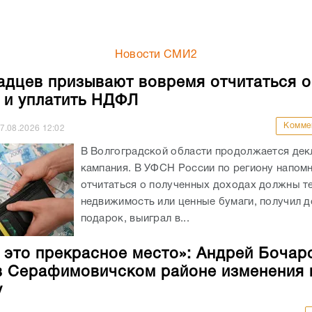
Новости СМИ2
адцев призывают вовремя отчитаться о
 и уплатить НДФЛ
Комме
7.08.2026
12:02
В Волгоградской области продолжается де
кампания. В УФСН России по региону напомн
отчитаться о полученных доходах должны те
недвижимость или ценные бумаги, получил 
подарок, выиграл в...
 это прекрасное место»: Андрей Бочар
в Серафимовичском районе изменения 
у