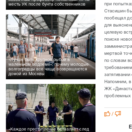
при попытка
месть УК после бунта собственников
Стасишин бы
пообещал до
для выяснен
целевую вст
поиске ново
замминистра
мертвой точ
«Лучше быть крупной рыбой в
по словам в
маленьком водоеме»: почему молодые
требованием
волгоградцы все чаще возвращаются
домой из Москвы
затягивании
Напомним, в
ЖК «Династи
проблемных 
/
Е
«Каждое преступление оставляет след