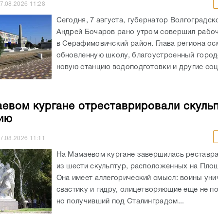
7.08.2026
11:28
Сегодня, 7 августа, губернатор Волгоградск
Андрей Бочаров рано утром совершил рабо
в Серафимовичский район. Глава региона ос
обновленную школу, благоустроенный город
новую станцию водоподготовки и другие соц
евом кургане отреставрировали скульп
ию
7.08.2026
11:11
На Мамаевом кургане завершилась реставр
из шести скульптур, расположенных на Площ
Она имеет аллегорический смысл: воины ун
свастику и гидру, олицетворяющие еще не п
но получивший под Сталинградом...