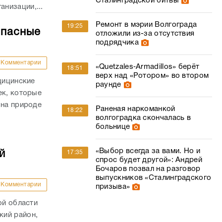
Сталинградской битвы
низации,...
Ремонт в мэрии Волгограда
19:25
опасные
отложили из-за отсутствия
подрядчика
Комментарии
«Quetzales‑Armadillos» берёт
18:51
верх над «Ротором» во втором
дицинские
раунде
ек, которые
 на природе
Раненая наркоманкой
18:22
.
волгоградка скончалась в
больнице
«Выбор всегда за вами. Но и
й
17:35
спрос будет другой»: Андрей
Бочаров позвал на разговор
выпускников «Сталинградского
Комментарии
призыва»
ой области
кий район,