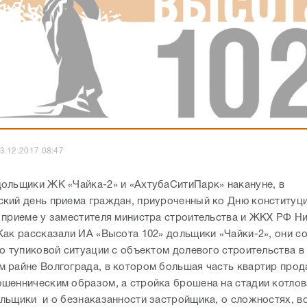
3.12.2017 08:47
ольщики ЖК «Чайка-2» и «АхтубаСитиПарк» накануне, в
кий день приема граждан, приуроченный ко Дню конституц
 приеме у заместителя министра строительства и ЖКХ РФ Н
Как рассказали ИА «Высота 102» дольщики «Чайки-2», они 
о тупиковой ситуации с объектом долевого строительства в
 райне Волгограда, в котором большая часть квартир прода
шенническим образом, а стройка брошена на стадии котлов
льщики и о безнаказанности застройщика, о сложностях, 