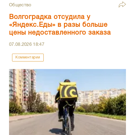
Общество
Волгоградка отсудила у
«Яндекс.Еды» в разы больше
цены недоставленного заказа
07.08.2026
18:47
Комментарии