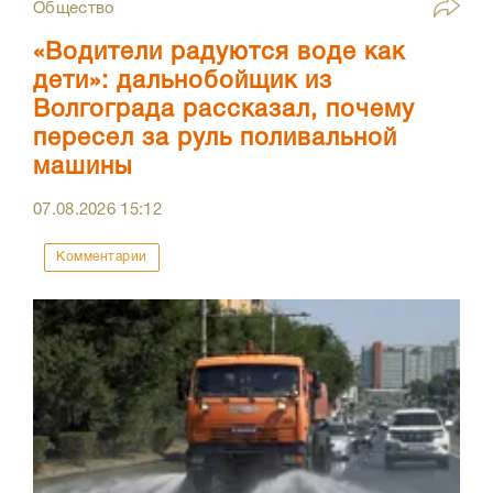
Общество
«Водители радуются воде как
дети»: дальнобойщик из
Волгограда рассказал, почему
пересел за руль поливальной
машины
07.08.2026
15:12
Комментарии