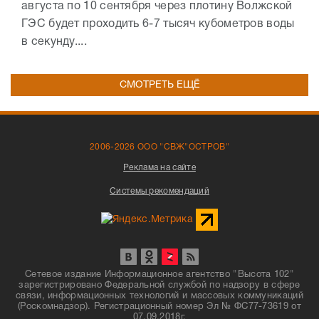
августа по 10 сентября через плотину Волжской
ГЭС будет проходить 6-7 тысяч кубометров воды
в секунду....
СМОТРЕТЬ ЕЩЁ
2006-2026 ООО "СВЖ"ОСТРОВ"
Реклама на сайте
Системы рекомендаций
Сетевое издание Информационное агентство "Высота 102"
зарегистрировано Федеральной службой по надзору в сфере
связи, информационных технологий и массовых коммуникаций
(Роскомнадзор). Регистрационный номер Эл № ФС77-73619 от
07.09.2018г.