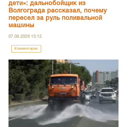
дети»: дальнобойщик из
Волгограда рассказал, почему
пересел за руль поливальной
машины
07.08.2026
15:12
Комментарии