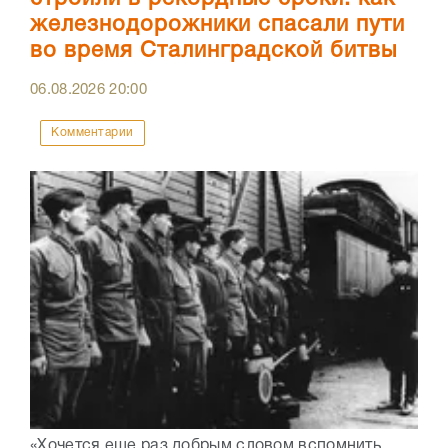
железнодорожники спасали пути
во время Сталинградской битвы
06.08.2026
20:00
Комментарии
«Хочется еще раз добрым словом вспомнить