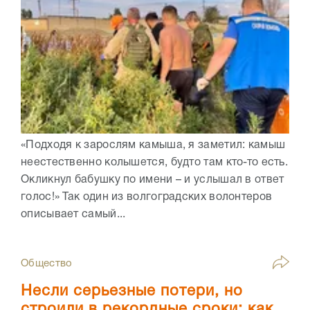
«Подходя к зарослям камыша, я заметил: камыш
неестественно колышется, будто там кто-то есть.
Окликнул бабушку по имени – и услышал в ответ
голос!» Так один из волгоградских волонтеров
описывает самый...
Общество
Несли серьезные потери, но
строили в рекордные сроки: как