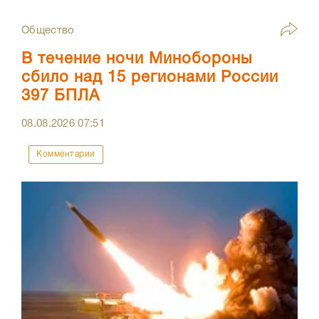
Общество
В течение ночи Минобороны
сбило над 15 регионами России
397 БПЛА
08.08.2026
07:51
Комментарии