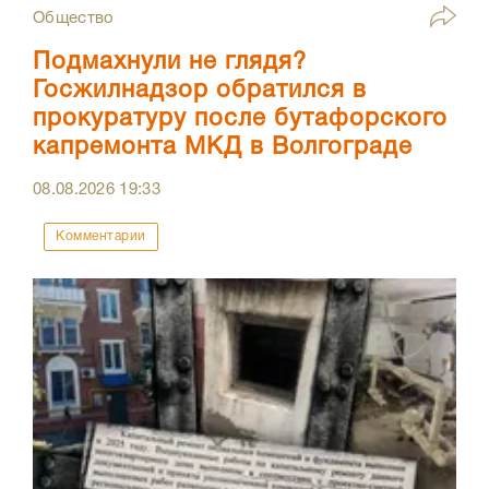
Общество
Подмахнули не глядя?
Госжилнадзор обратился в
прокуратуру после бутафорского
капремонта МКД в Волгограде
08.08.2026
19:33
Комментарии