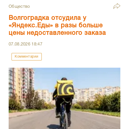
Общество
Волгоградка отсудила у
«Яндекс.Еды» в разы больше
цены недоставленного заказа
07.08.2026
18:47
Комментарии