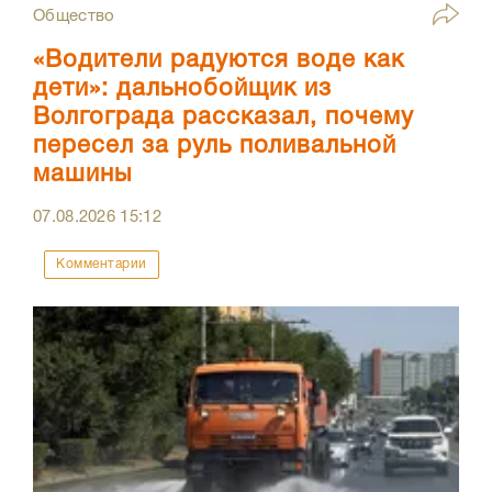
Общество
«Водители радуются воде как
дети»: дальнобойщик из
Волгограда рассказал, почему
пересел за руль поливальной
машины
07.08.2026
15:12
Комментарии