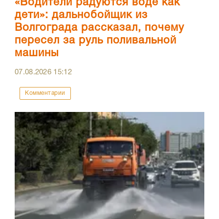
«Водители радуются воде как
дети»: дальнобойщик из
Волгограда рассказал, почему
пересел за руль поливальной
машины
07.08.2026
15:12
Комментарии