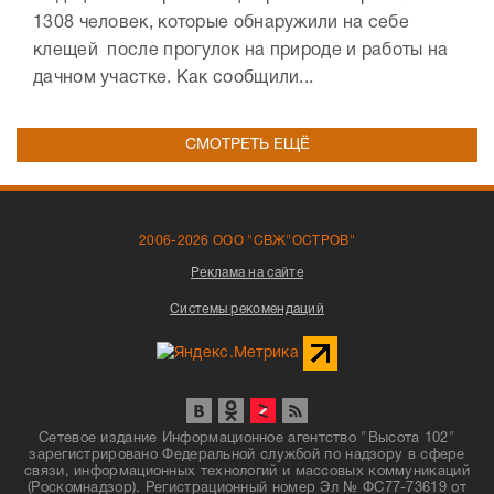
1308 человек, которые обнаружили на себе
клещей после прогулок на природе и работы на
дачном участке. Как сообщили...
СМОТРЕТЬ ЕЩЁ
2006-2026 ООО "СВЖ"ОСТРОВ"
Реклама на сайте
Системы рекомендаций
Сетевое издание Информационное агентство "Высота 102"
зарегистрировано Федеральной службой по надзору в сфере
связи, информационных технологий и массовых коммуникаций
(Роскомнадзор). Регистрационный номер Эл № ФС77-73619 от