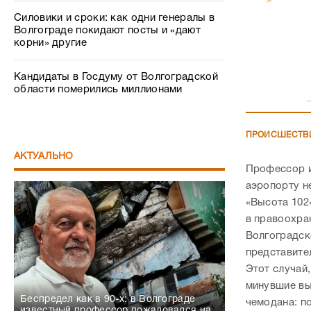
Силовики и сроки: как одни генералы в
Волгограде покидают посты и «дают
корни» другие
Кандидаты в Госдуму от Волгоградской
области померились миллионами
ПРОИСШЕСТВ
АКТУАЛЬНО
Профессор и
аэропорту не
«Высота 102
в правоохра
Волгоградск
представите
Этот случай,
минувшие вы
Беспредел как в 90-х: в Волгограде
чемодана: по
известный профессор пожаловался на