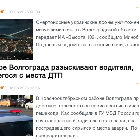
ИЯ
07.08.2026
08:30
Смертоносные украинские дроны уничтоже
минувшими ночью в Волгоградской области. 
передает ИА «Высота 102», сообщило Мино
По данным ведомства, в течение ночи, а такж
ре Волгограда разыскивают водителя,
гося с места ДТП
ИЯ
06.08.2026
13:16
В Краснооктябрьском районе Волгограда п
дорожно-транспортное происшествие с уча
пешехода. Как сообщили в ГУ МВД России по
неустановленный водитель после наезда на
пострадавшего скрылся с места аварии. По
предварительной...