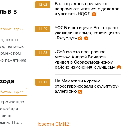
Волгоградцев призывают
12:02
вовремя отчитаться о доходах
лыв в
и уплатить НДФЛ
УФСБ и полиция в Волгограде
11:40
Комментарии
уложили на землю взломщиков
«Госуслуг»
та, около
ыв, пытаясь
«Сейчас это прекрасное
11:28
оармейском
место»: Андрей Бочаров
ив памятника
увидел в Серафимовичском
районе изменения к лучшему
ехода
На Мамаевом кургане
11:11
отреставрировали скульптуру-
аллегорию
Комментарии
и произошло
томобиля
сии по
рмии. По...
Новости СМИ2