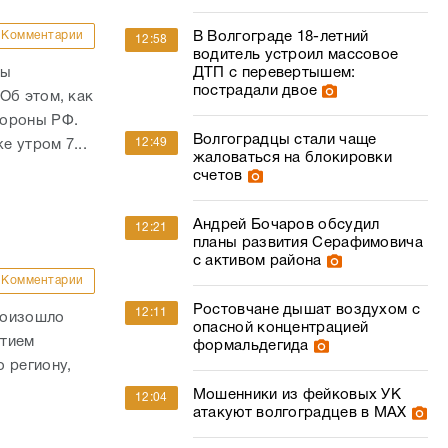
Комментарии
В Волгограде 18-летний
12:58
водитель устроил массовое
ны
ДТП с перевертышем:
пострадали двое
Об этом, как
бороны РФ.
Волгоградцы стали чаще
12:49
е утром 7...
жаловаться на блокировки
счетов
Андрей Бочаров обсудил
12:21
планы развития Серафимовича
с активом района
Комментарии
Ростовчане дышат воздухом с
12:11
роизошло
опасной концентрацией
стием
формальдегида
 региону,
Мошенники из фейковых УК
12:04
атакуют волгоградцев в МАХ