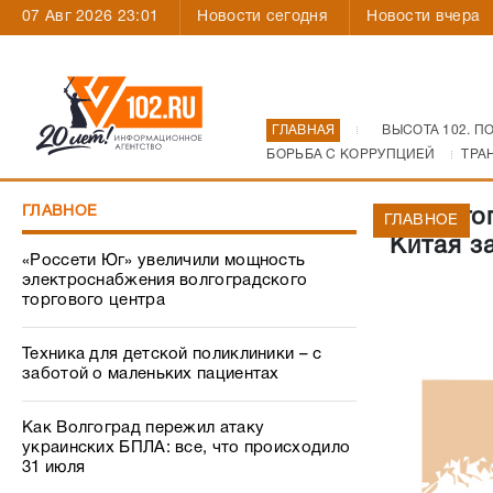
07 Авг 2026 23:01
Новости сегодня
Новости вчера
ГЛАВНАЯ
ВЫСОТА 102. П
БОРЬБА С КОРРУПЦИЕЙ
ТРА
ГЛАВНОЕ
В Волго
ГЛАВНОЕ
Китая з
«Россети Юг» увеличили мощность
электроснабжения волгоградского
торгового центра
Техника для детской поликлиники – с
заботой о маленьких пациентах
Как Волгоград пережил атаку
украинских БПЛА: все, что происходило
31 июля