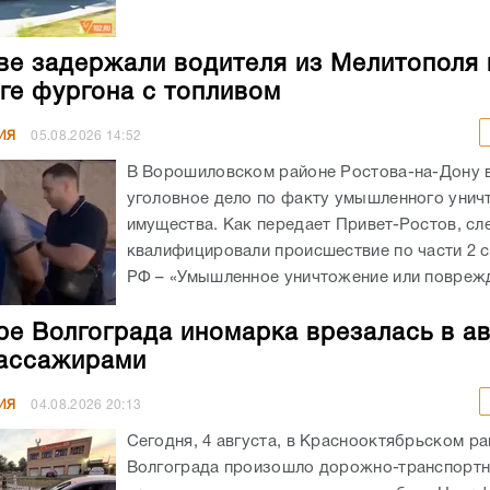
ве задержали водителя из Мелитополя 
ге фургона с топливом
ИЯ
05.08.2026
14:52
В Ворошиловском районе Ростова-на-Дону
уголовное дело по факту умышленного унич
имущества. Как передает Привет-Ростов, сл
квалифицировали происшествие по части 2 с
РФ – «Умышленное уничтожение или поврежд
ре Волгограда иномарка врезалась в а
ассажирами
ИЯ
04.08.2026
20:13
Сегодня, 4 августа, в Краснооктябрьском р
Волгограда произошло дорожно-транспорт