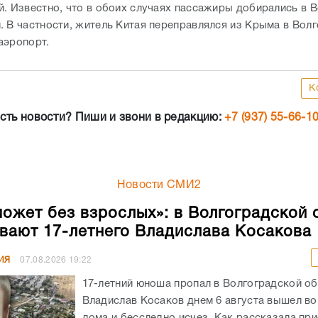
й. Известно, что в обоих случаях пассажиры добирались в В
. В частности, житель Китая переправлялся из Крыма в Волг
аэропорт.
К
сть новости? Пиши и звони в редакцию:
+7 (937) 55-66-1
Новости СМИ2
может без взрослых»: в Волгоградской 
вают 17-летнего Владислава Косакова
ИЯ
07.08.2026
19:22
17-летний юноша пропал в Волгоградской об
Владислав Косаков днем 6 августа вышел во
дома и бесследно исчез. Как рассказала пр