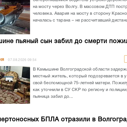
на мосту через Волгу. В массовом ДТП пост
человека. Авария на мосту в сторону Красн
началась с тарана – не рассчитавший дистанц
ине пьяный сын забил до смерти пожи
ИЯ
07.08.2026
09:54
В Камышине Волгоградской области задержа
местный житель, который подозревается в 
свой беспомощной 75-летней матери. Пожил
как уточнили в СУ СКР по региону и полиции
пьяница забил до...
мертоносных БПЛА отразили в Волгогр