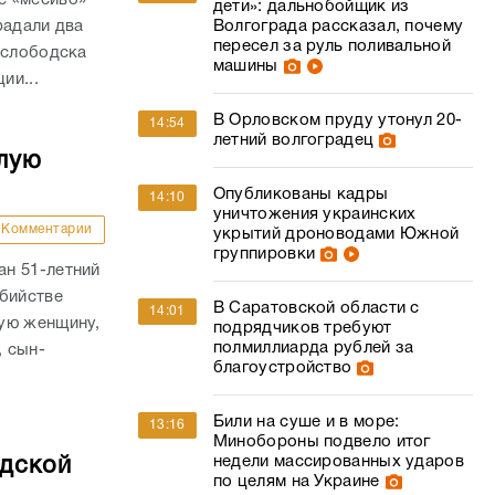
дети»: дальнобойщик из
радали два
Волгограда рассказал, почему
пересел за руль поливальной
ослободска
машины
ии...
В Орловском пруду утонул 20-
14:54
летний волгоградец
лую
Опубликованы кадры
14:10
уничтожения украинских
Комментарии
укрытий дроноводами Южной
группировки
н 51-летний
убийстве
В Саратовской области с
14:01
ую женщину,
подрядчиков требуют
полмиллиарда рублей за
, сын-
благоустройство
Били на суше и в море:
13:16
Минобороны подвело итог
недели массированных ударов
адской
по целям на Украине