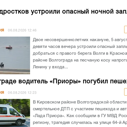
дростков устроили опасный ночной зап
ИЯ
06.08.2026
12:46
Двое несовершеннолетних накануне, 5 авгус
девяти часов вечера устроили опасный запл
добраться с правого берега Волги в Красн
районе Волгограда на песчаную косу напрот
Ленину у входа...
граде водитель «Приоры» погубил пеш
ИЯ
06.08.2026
12:23
В Кировском районе Волгоградской област
смертельное ДТП с участием пешехода и ав
«Лада Приора». Как сообщили в ГУ МВД Рос
региону, трагедия случилась на улице 64-й А