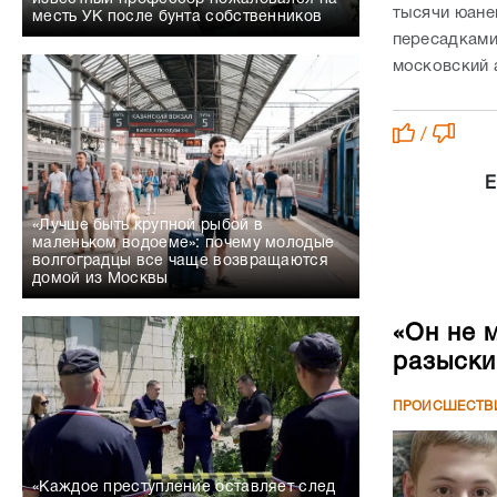
тысячи юане
месть УК после бунта собственников
пересадками
московский 
/
Е
«Лучше быть крупной рыбой в
маленьком водоеме»: почему молодые
волгоградцы все чаще возвращаются
домой из Москвы
«Он не 
разыски
ПРОИСШЕСТВ
«Каждое преступление оставляет след