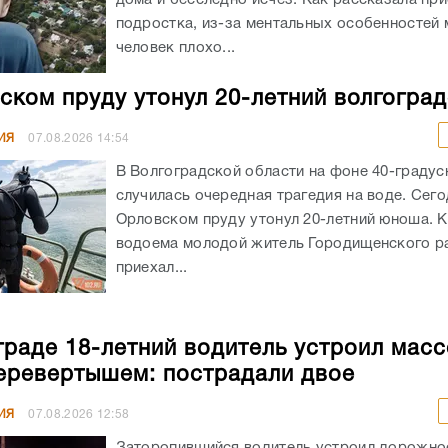
подростка, из-за ментальных особенностей
человек плохо...
ском пруду утонул 20-летний волгогра
ИЯ
07.08.2026
14:54
В Волгоградской области на фоне 40-граду
случилась очередная трагедия на воде. Сего
Орловском пруду утонул 20-летний юноша. К
водоема молодой житель Городищенского р
приехал...
граде 18-летний водитель устроил мас
еревертышем: пострадали двое
ИЯ
07.08.2026
12:58
Заторопившийся водитель устроил дорожно