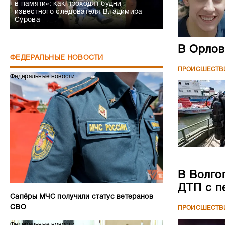
в памяти»: как проходят будни
известного следователя Владимира
Сурова
В Орлов
ФЕДЕРАЛЬНЫЕ НОВОСТИ
ПРОИСШЕСТВ
Федеральные новости
В Волго
ДТП с п
Сапёры МЧС получили статус ветеранов
СВО
ПРОИСШЕСТВ
Федеральные новости