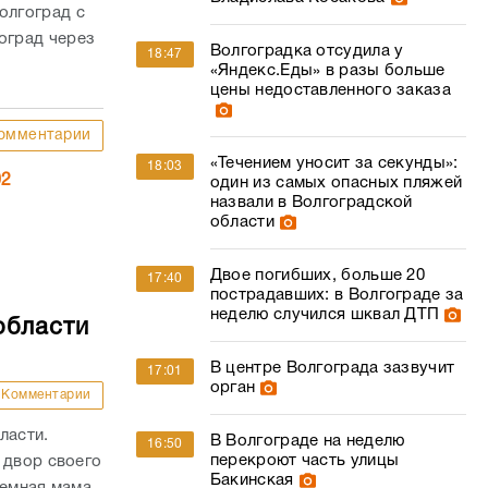
олгоград с
оград через
Волгоградка отсудила у
18:47
«Яндекс.Еды» в разы больше
цены недоставленного заказа
омментарии
«Течением уносит за секунды»:
18:03
02
один из самых опасных пляжей
назвали в Волгоградской
области
Двое погибших, больше 20
17:40
пострадавших: в Волгограде за
неделю случился шквал ДТП
области
В центре Волгограда зазвучит
17:01
орган
Комментарии
ласти.
В Волгограде на неделю
16:50
перекроют часть улицы
 двор своего
Бакинская
иемная мама