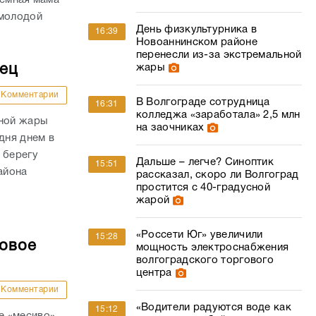
 молодой
День физкультурника в
16:39
Новоаннинском районе
перенесли из-за экстремальной
дец
жары
Комментарии
В Волгограде сотрудница
16:31
колледжа «заработала» 2,5 млн
сной жары
на заочниках
дня днем в
 берегу
Дальше – легче? Синоптик
15:51
айона
рассказал, скоро ли Волгоград
простится с 40-градусной
жарой
«Россети Юг» увеличили
15:28
совое
мощность электроснабжения
волгоградского торгового
центра
Комментарии
«Водители радуются воде как
15:12
е «месиво»