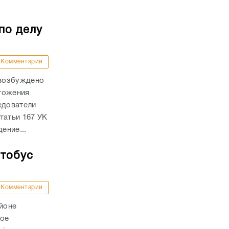
по делу
Комментарии
 возбуждено
тожения
едователи
татьи 167 УК
ение...
втобус
Комментарии
айоне
ное