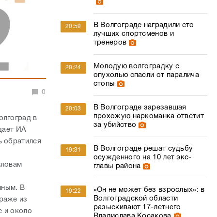
В Волгограде наградили сто
20:59
лучших спортсменов и
тренеров
Молодую волгоградку с
20:24
опухолью спасли от паралича
стопы
0
В Волгограде зарезавшая
20:03
прохожую наркоманка ответит
олгоград в
за убийство
дает ИА
ь обратился
В Волгограде решат судьбу
19:31
в
осужденного на 10 лет экс-
словам
главы района
нным. В
«Он не может без взрослых»: в
19:22
Волгоградской области
краже из
разыскивают 17-летнего
е и около
Владислава Косакова