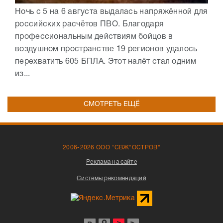
Ночь с 5 на 6 августа выдалась напряжённой для
российских расчётов ПВО. Благодаря
профессиональным действиям бойцов в
воздушном пространстве 19 регионов удалось
перехватить 605 БПЛА. Этот налёт стал одним
из...
СМОТРЕТЬ ЕЩЁ
2006-2026 ООО "СВЖ"ОСТРОВ"
Реклама на сайте
Системы рекомендаций