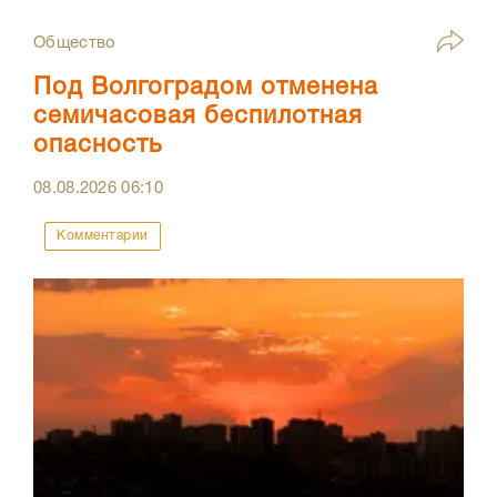
Общество
Под Волгоградом отменена
семичасовая беспилотная
опасность
08.08.2026
06:10
Комментарии