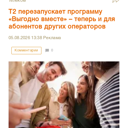
Телеком
Т2 перезапускает программу
«Выгодно вместе» – теперь и для
абонентов других операторов
05.08.2026
13:38
Реклама
Комментарии
0