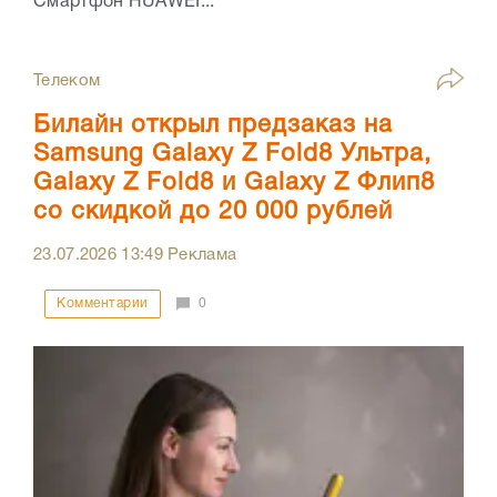
Смартфон HUAWEI...
Телеком
Билайн открыл предзаказ на
Samsung Galaxy Z Fold8 Ультра,
Galaxy Z Fold8 и Galaxy Z Флип8
со скидкой до 20 000 рублей
23.07.2026
13:49
Реклама
Комментарии
0