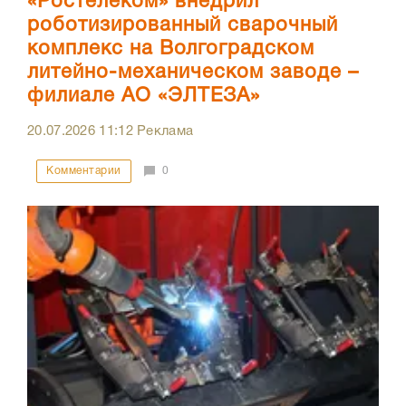
«Ростелеком» внедрил
роботизированный сварочный
комплекс на Волгоградском
литейно-механическом заводе –
филиале АО «ЭЛТЕЗА»
20.07.2026
11:12
Реклама
Комментарии
0