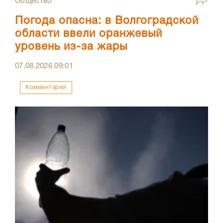
Общество
Погода опасна: в Волгоградской
области ввели оранжевый
уровень из-за жары
07.08.2026
09:01
Комментарии