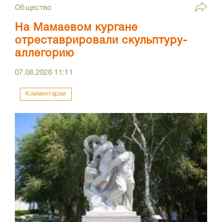
Общество
На Мамаевом кургане
отреставрировали скульптуру-
аллегорию
07.08.2026
11:11
Комментарии