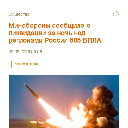
Общество
Минобороны сообщило о
ликвидации за ночь над
регионами России 605 БПЛА
06.08.2026
09:06
Комментарии