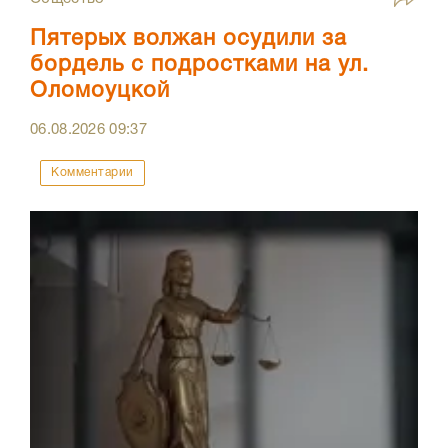
Пятерых волжан осудили за
бордель с подростками на ул.
Оломоуцкой
06.08.2026
09:37
Комментарии