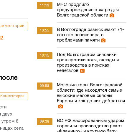
МЧС продлило
11:19
предупреждение о жаре для
Волгоградской области
омментарии
В Волгограде разыскивают 71-
10:55
летнего пенсионера с
02
проблемами памяти
Под Волгоградом силовики
10:15
прошерстили поля, склады и
производства в поисках
нелегалов
после
Меловые горы Волгоградской
09:58
области: где находятся самые
высокие меловые склоны
Комментарии
Европы и как до них добраться
сти
и двух
ВС РФ массированным ударом
 утром 8
09:38
поразили производство ракет
аницах села
«Фламинго» и крупную базу