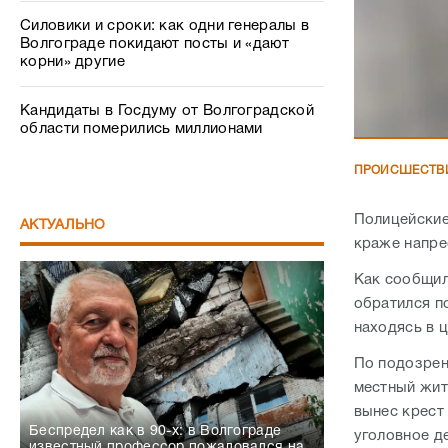
Силовики и сроки: как одни генералы в
Волгограде покидают посты и «дают
корни» другие
Кандидаты в Госдуму от Волгоградской
области померились миллионами
ПРОИСШЕСТВ
Полицейские
АКТУАЛЬНО
краже напре
Как сообщил
обратился п
находясь в 
По подозрен
местный жите
вынес крест
Беспредел как в 90-х: в Волгограде
уголовное д
известный профессор пожаловался на