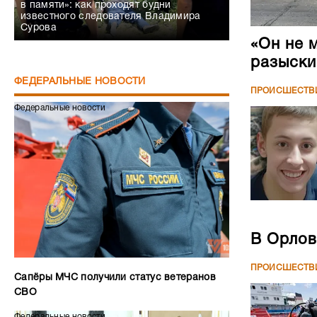
в памяти»: как проходят будни
известного следователя Владимира
Сурова
«Он не 
разыски
ФЕДЕРАЛЬНЫЕ НОВОСТИ
ПРОИСШЕСТВ
Федеральные новости
В Орлов
ПРОИСШЕСТВ
Сапёры МЧС получили статус ветеранов
СВО
Федеральные новости