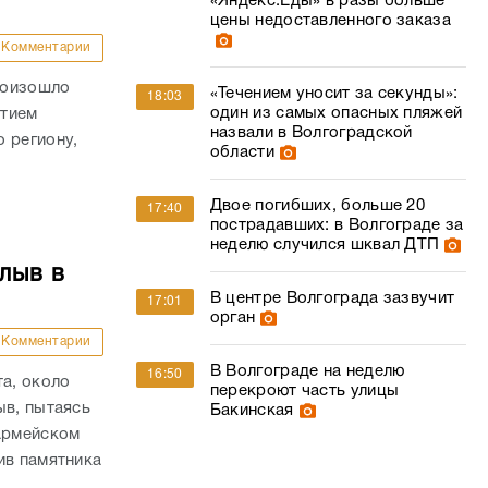
«Яндекс.Еды» в разы больше
цены недоставленного заказа
Комментарии
роизошло
«Течением уносит за секунды»:
18:03
один из самых опасных пляжей
стием
назвали в Волгоградской
 региону,
области
Двое погибших, больше 20
17:40
пострадавших: в Волгограде за
неделю случился шквал ДТП
лыв в
В центре Волгограда зазвучит
17:01
орган
Комментарии
В Волгограде на неделю
16:50
та, около
перекроют часть улицы
ыв, пытаясь
Бакинская
оармейском
ив памятника