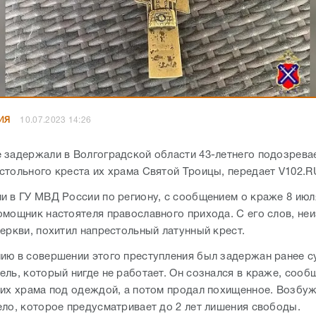
ИЯ
10.07.2023 14:26
 задержали в Волгоградской области 43-летнего подозрева
стольного креста их храма Святой Троицы, передает V102.R
и в ГУ МВД России по региону, с сообщением о краже 8 июл
омощник настоятеля православного прихода. С его слов, неи
церкви, похитил напрестольный латунный крест.
ию в совершении этого преступления был задержан ранее 
ль, который нигде не работает. Он сознался в краже, сообщ
 их храма под одеждой, а потом продал похищенное. Возбу
ело, которое предусматривает до 2 лет лишения свободы.