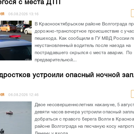
гося с места ДТП
ИЯ
06.08.2026
13:16
В Краснооктябрьском районе Волгограда п
дорожно-транспортное происшествие с уча
пешехода. Как сообщили в ГУ МВД России по
неустановленный водитель после наезда на
пострадавшего скрылся с места аварии. По
предварительной...
дростков устроили опасный ночной зап
ИЯ
06.08.2026
12:46
Двое несовершеннолетних накануне, 5 авгус
девяти часов вечера устроили опасный запл
добраться с правого берега Волги в Красн
районе Волгограда на песчаную косу напрот
Ленину у входа...