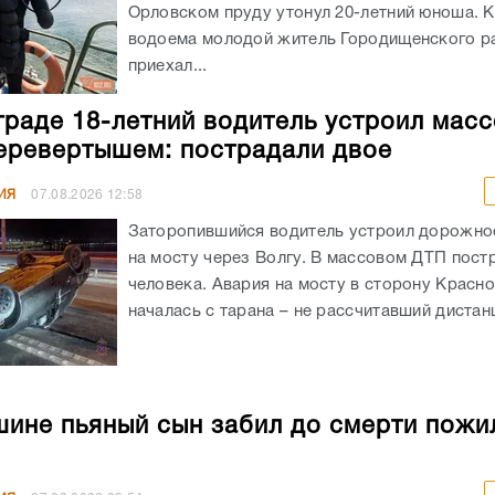
Орловском пруду утонул 20-летний юноша. К
водоема молодой житель Городищенского р
приехал...
граде 18-летний водитель устроил мас
еревертышем: пострадали двое
ИЯ
07.08.2026
12:58
Заторопившийся водитель устроил дорожно
на мосту через Волгу. В массовом ДТП пост
человека. Авария на мосту в сторону Красн
началась с тарана – не рассчитавший дистанц
ине пьяный сын забил до смерти пожи