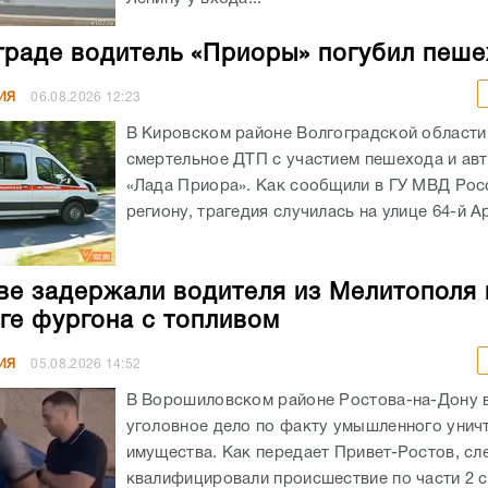
граде водитель «Приоры» погубил пеш
ИЯ
06.08.2026
12:23
В Кировском районе Волгоградской област
смертельное ДТП с участием пешехода и ав
«Лада Приора». Как сообщили в ГУ МВД Рос
региону, трагедия случилась на улице 64-й А
ве задержали водителя из Мелитополя 
ге фургона с топливом
ИЯ
05.08.2026
14:52
В Ворошиловском районе Ростова-на-Дону
уголовное дело по факту умышленного унич
имущества. Как передает Привет-Ростов, сл
квалифицировали происшествие по части 2 с