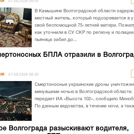
ИЯ
07.08.2026
09:54
В Камышине Волгоградской области задержа
местный житель, который подозревается в 
свой беспомощной 75-летней матери. Пожил
как уточнили в СУ СКР по региону и полиции
пьяница забил до...
мертоносных БПЛА отразили в Волгогр
ИЯ
07.08.2026
08:30
Смертоносные украинские дроны уничтоже
минувшими ночью в Волгоградской области. 
передает ИА «Высота 102», сообщило Мино
По данным ведомства, в течение ночи, а такж
ре Волгограда разыскивают водителя,