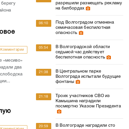
разрешили размещать рекламу
 берегу
на билбордах
айона
Под Волгоградом отменена
06:10
семичасовая беспилотная
совое
опасность
В Волгоградской области
05:54
Комментарии
седьмой час действует
беспилотная опасность
е «месиво»
радали два
В Центральном парке
21:38
ослободска
Волгограда испытали будущие
ии...
фонтаны
Троих участников СВО из
21:18
Камышина наградили
посмертно Указом Президента
лую
В Волгограде наградили сто
20:59
Комментарии