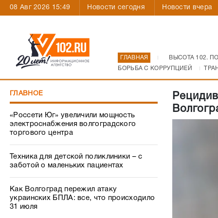
08 Авг 2026 15:49
Новости сегодня
Новости вчера
ГЛАВНАЯ
ВЫСОТА 102. П
БОРЬБА С КОРРУПЦИЕЙ
ТРА
ГЛАВНОЕ
Рецидив
Волгогр
«Россети Юг» увеличили мощность
электроснабжения волгоградского
торгового центра
Техника для детской поликлиники – с
заботой о маленьких пациентах
Как Волгоград пережил атаку
украинских БПЛА: все, что происходило
31 июля