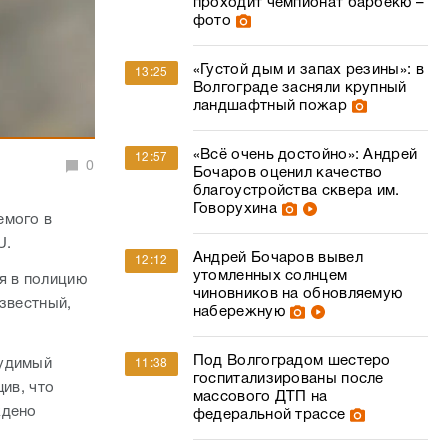
проходит чемпионат барбекю –
фото
«Густой дым и запах резины»: в
13:25
Волгограде засняли крупный
ландшафтный пожар
«Всё очень достойно»: Андрей
12:57
0
Бочаров оценил качество
благоустройства сквера им.
Говорухина
емого в
U.
Андрей Бочаров вывел
12:12
утомленных солнцем
я в полицию
чиновников на обновляемую
звестный,
набережную
Под Волгоградом шестеро
судимый
11:38
госпитализированы после
ив, что
массового ДТП на
ждено
федеральной трассе