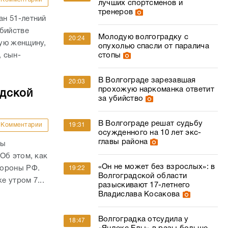
лучших спортсменов и
тренеров
н 51-летний
убийстве
Молодую волгоградку с
20:24
ую женщину,
опухолью спасли от паралича
стопы
, сын-
В Волгограде зарезавшая
20:03
прохожую наркоманка ответит
адской
за убийство
В Волгограде решат судьбу
19:31
Комментарии
осужденного на 10 лет экс-
главы района
ны
Об этом, как
«Он не может без взрослых»: в
бороны РФ.
19:22
Волгоградской области
е утром 7...
разыскивают 17-летнего
Владислава Косакова
Волгоградка отсудила у
18:47