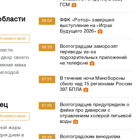
ГСМ
области
ФФК «Ротор» завершил
09:04
выступление на «Играх
Будущего 2026»
Комментарии
Волгоградцам заморозят
08:33
ласти.
переводы из-за
подозрительных приложений
 двор своего
на телефоне
иемная мама
 молодой
В течение ночи Минобороны
07:51
сбило над 15 регионами России
397 БПЛА
дец
Волгоградцев предупредили о
07:00
фейке про диверсии с
отравлением холерой питьевой
Комментарии
воды
сной жары
дня днем в
Волгоградским виноделам
06:39