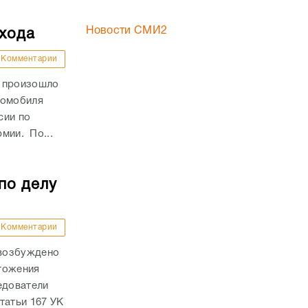
Новости СМИ2
ехода
Комментарии
и произошло
томобиля
сии по
рмии. По...
по делу
Комментарии
 возбуждено
тожения
едователи
татьи 167 УК