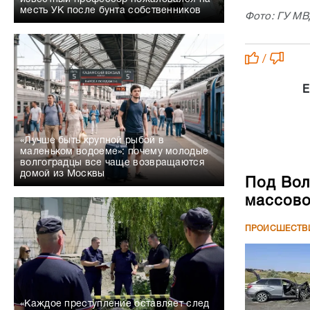
месть УК после бунта собственников
Фото: ГУ МВ
/
Е
«Лучше быть крупной рыбой в
маленьком водоеме»: почему молодые
волгоградцы все чаще возвращаются
домой из Москвы
Под Вол
массово
ПРОИСШЕСТВ
«Каждое преступление оставляет след