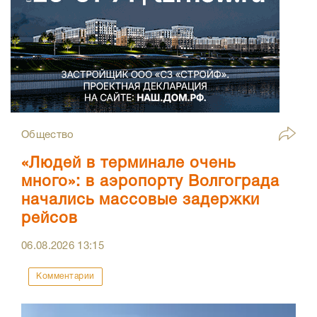
Общество
«Людей в терминале очень
много»: в аэропорту Волгограда
начались массовые задержки
рейсов
06.08.2026
13:15
Комментарии