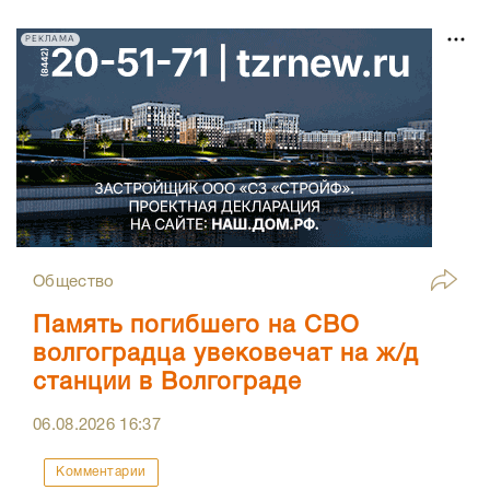
РЕКЛАМА
Общество
Память погибшего на СВО
волгоградца увековечат на ж/д
станции в Волгограде
06.08.2026
16:37
Комментарии