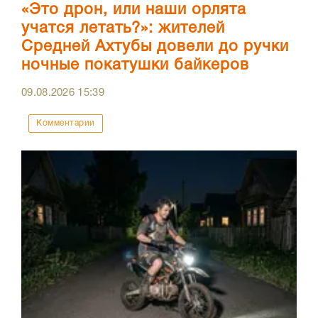
«Это дрон, или наши орлята
учатся летать?»: жителей
Средней Ахтубы довели до ручки
ночные покатушки байкеров
09.08.2026
15:39
Комментарии