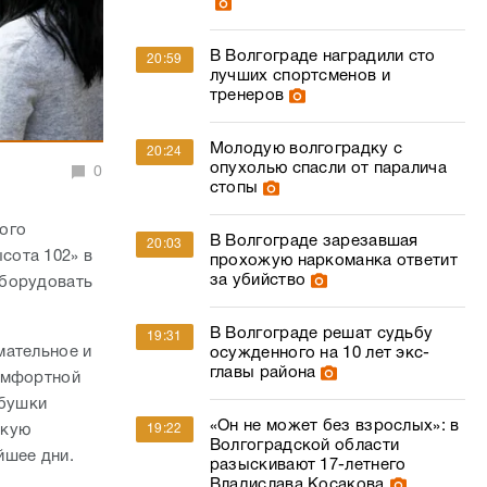
В Волгограде наградили сто
20:59
лучших спортсменов и
тренеров
Молодую волгоградку с
20:24
опухолью спасли от паралича
0
стопы
ого
В Волгограде зарезавшая
20:03
сота 102» в
прохожую наркоманка ответит
за убийство
оборудовать
В Волгограде решат судьбу
19:31
мательное и
осужденного на 10 лет экс-
главы района
комфортной
абушки
«Он не может без взрослых»: в
скую
19:22
Волгоградской области
йшее дни.
разыскивают 17-летнего
Владислава Косакова