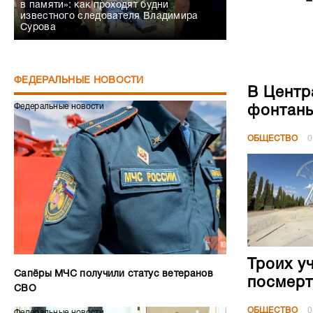
в памяти»: как проходят будни
известного следователя Владимира
Сурова
ФЕДЕРАЛЬНЫЕ НОВОСТИ
В Центр
Федеральные новости
фонтан
ОБЩЕСТВО
0
Троих у
Сапёры МЧС получили статус ветеранов
посмерт
СВО
ОБЩЕСТВО
0
Федеральные новости