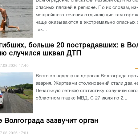
Волгоградские спасатели назвали один из с
опасных пляжей в регионе. По их словам, из
мощнейшего течения отдыхающие там горож
чаще оказываются в экстремально опасных с
Так...
гибших, больше 20 пострадавших: в Во
лю случился шквал ДТП
7.08.2026
17:40
Всего за неделю на дорогах Волгограда про
авария. Жертвами столкновений стали два ч
Печальную летнюю статистику озвучили сего
областном главке МВД. С 27 июля по 2...
е Волгограда зазвучит орган
7.08.2026
17:01