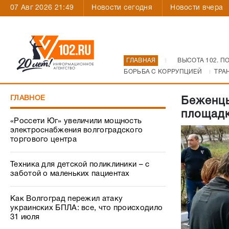
07 Авг 2026 21:49
Новости сегодня
Новости вчера
ГЛАВНАЯ
ВЫСОТА 102. П
БОРЬБА С КОРРУПЦИЕЙ
ТРА
ГЛАВНОЕ
Беженцы
площадк
«Россети Юг» увеличили мощность
электроснабжения волгоградского
торгового центра
Техника для детской поликлиники – с
заботой о маленьких пациентах
Как Волгоград пережил атаку
украинских БПЛА: все, что происходило
31 июля