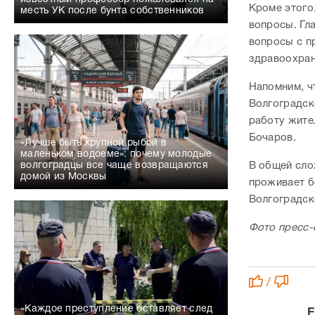
Кроме этого
месть УК после бунта собственников
вопросы. Гл
вопросы с п
здравоохран
Напомним, ч
Волгоградск
работу жите
Бочаров.
«Лучше быть крупной рыбой в
маленьком водоеме»: почему молодые
В общей сло
волгоградцы все чаще возвращаются
домой из Москвы
проживает б
Волгоградск
Фото пресс-
/
«Каждое преступление оставляет след
Е