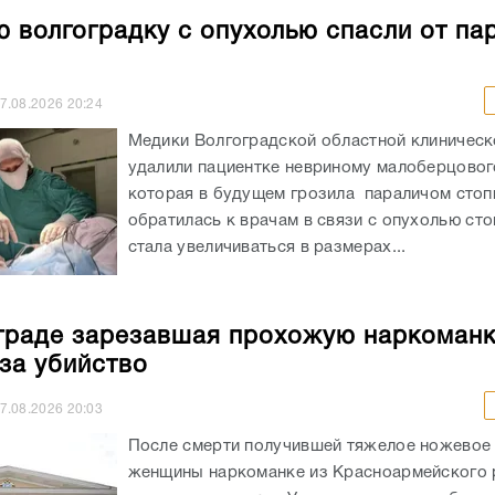
 волгоградку с опухолью спасли от па
7.08.2026
20:24
Медики Волгоградской областной клиничес
удалили пациентке невриному малоберцовог
которая в будущем грозила параличом сто
обратилась к врачам в связи с опухолью сто
стала увеличиваться в размерах...
граде зарезавшая прохожую наркоман
 за убийство
7.08.2026
20:03
После смерти получившей тяжелое ножевое
женщины наркоманке из Красноармейского 