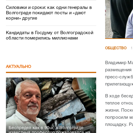
Силовики и сроки: как одни генералы в
Волгограде покидают посты и «дают
корни» другие
Кандидаты в Госдуму от Волгоградской
области померились миллионами
ОБЩЕСТВО
1
Владимир Ма
АКТУАЛЬНО
размещения 
пресс-служб
прилегающую
В ходе бесе
теплое отно
жизни. Поск
попросили м
площадку. Р
Беспредел как в 90-х: в Волгограде
известный профессор пожаловался на