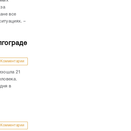
амых
-за
ане все
итуациях. –
лгограде
Комментарии
изошла 21
еловека.
дня в
Комментарии