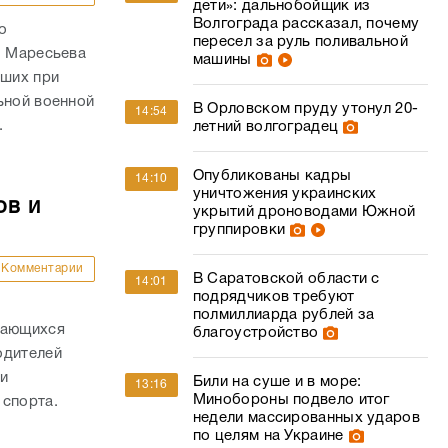
дети»: дальнобойщик из
Волгограда рассказал, почему
о
пересел за руль поливальной
. Маресьева
машины
ших при
ьной военной
В Орловском пруду утонул 20-
14:54
.
летний волгоградец
Опубликованы кадры
14:10
уничтожения украинских
ов и
укрытий дроноводами Южной
группировки
Комментарии
В Саратовской области с
14:01
подрядчиков требуют
полмиллиарда рублей за
дающихся
благоустройство
одителей
и
Били на суше и в море:
13:16
Минобороны подвело итог
 спорта.
недели массированных ударов
по целям на Украине