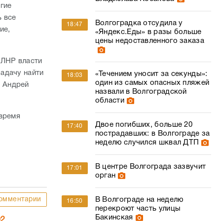
гие
ь все
Волгоградка отсудила у
18:47
ие,
«Яндекс.Еды» в разы больше
цены недоставленного заказа
 ЛНР власти
адачу найти
«Течением уносит за секунды»:
18:03
один из самых опасных пляжей
р Андрей
назвали в Волгоградской
области
 время
Двое погибших, больше 20
17:40
пострадавших: в Волгограде за
неделю случился шквал ДТП
В центре Волгограда зазвучит
17:01
орган
омментарии
В Волгограде на неделю
16:50
перекроют часть улицы
Бакинская
02