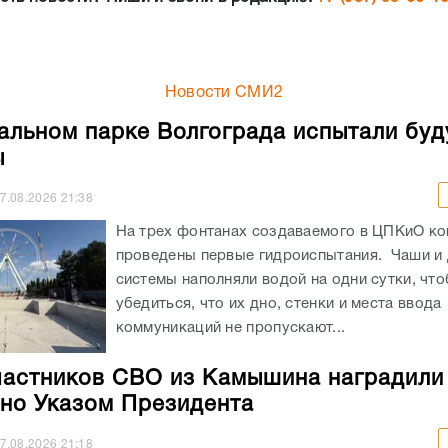
Новости СМИ2
альном парке Волгограда испытали бу
ы
7.08.2026
21:38
На трех фонтанах создаваемого в ЦПКиО к
проведены первые гидроиспытания. Чаши и
системы наполняли водой на одни сутки, чт
убедиться, что их дно, стенки и места ввода
коммуникаций не пропускают...
частников СВО из Камышина наградили
но Указом Президента
7.08.2026
21:18