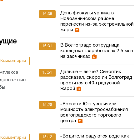
День физкультурника в
16:39
Новоаннинском районе
перенесли из-за экстремальной
жары
дущие
В Волгограде сотрудница
16:31
колледжа «заработала» 2,5 млн
на заочниках
Комментарии
Дальше – легче? Синоптик
омплекса
15:51
рассказал, скоро ли Волгоград
 дренажные
простится с 40-градусной
обы
жарой
«Россети Юг» увеличили
15:28
мощность электроснабжения
волгоградского торгового
центра
«Водители радуются воде как
15:12
Комментарии