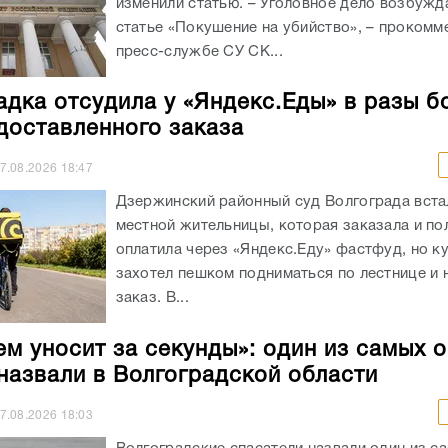
изменили статью. – Уголовное дело возбужд
статье «Покушение на убийство», – прокомм
пресс-службе СУ СК...
адка отсудила у «Яндекс.Еды» в разы б
доставленного заказа
7.08.2026
18:47
Дзержинский районный суд Волгограда вста
местной жительницы, которая заказала и п
оплатила через «Яндекс.Еду» фастфуд, но к
захотел пешком подниматься по лестнице и 
заказ. В...
ем уносит за секунды»: один из самых 
назвали в Волгоградской области
7.08.2026
18:03