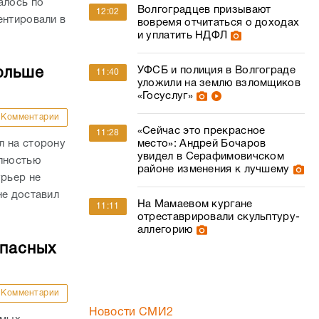
алось по
Волгоградцев призывают
12:02
ентировали в
вовремя отчитаться о доходах
и уплатить НДФЛ
УФСБ и полиция в Волгограде
ольше
11:40
уложили на землю взломщиков
«Госуслуг»
Комментарии
«Сейчас это прекрасное
11:28
л на сторону
место»: Андрей Бочаров
увидел в Серафимовичском
олностью
районе изменения к лучшему
урьер не
не доставил
На Мамаевом кургане
11:11
отреставрировали скульптуру-
аллегорию
опасных
Комментарии
Новости СМИ2