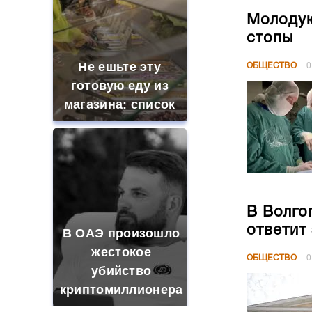
Молодую
стопы
Не ешьте эту
ОБЩЕСТВО
0
готовую еду из
магазина: список
В Волго
ответит
В ОАЭ произошло
жестокое
ОБЩЕСТВО
0
убийство
криптомиллионера