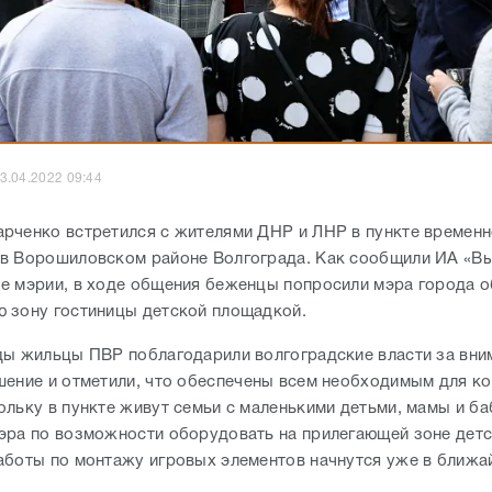
3.04.2022 09:44
рченко встретился с жителями ДНР и ЛНР в пункте временн
в Ворошиловском районе Волгограда. Как сообщили ИА «Вы
е мэрии, в ходе общения беженцы попросили мэра города 
 зону гостиницы детской площадкой.
ды жильцы ПВР поблагодарили волгоградские власти за вни
шение и отметили, что обеспечены всем необходимым для 
ольку в пункте живут семьи с маленькими детьми, мамы и б
эра по возможности оборудовать на прилегающей зоне дет
аботы по монтажу игровых элементов начнутся уже в ближа