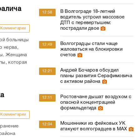
ралича
В Волгограде 18-летний
12:58
водитель устроил массовое
ДТП с перевертышем:
пострадали двое
Комментарии
кой больницы
Волгоградцы стали чаще
12:49
о нерва,
жаловаться на блокировки
пы. Женщина
счетов
пы, которая
Андрей Бочаров обсудил
12:21
планы развития Серафимовича
с активом района
ка
Ростовчане дышат воздухом с
12:11
опасной концентрацией
формальдегида
Комментарии
Мошенники из фейковых УК
12:04
 ранение
атакуют волгоградцев в МАХ
района