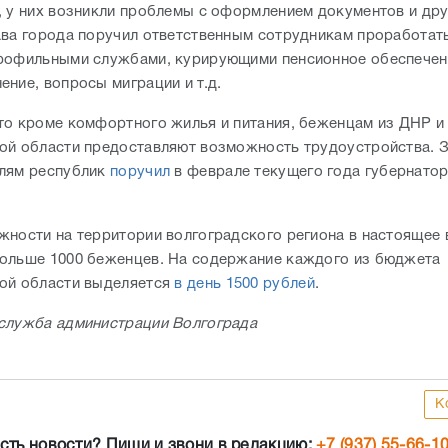
, у них возникли проблемы с оформлением документов и дру
ава города поручил ответственным сотрудникам проработат
рофильными службами, курирующими пенсионное обеспечен
ение, вопросы миграции и т.д.
то кроме комфортного жилья и питания, беженцам из ДНР и
ой области предоставляют возможность трудоустройства. З
лям республик
поручил
в феврале текущего года губернато
жности на территории волгоградского региона в настоящее
ольше 1000 беженцев. На содержание каждого из бюджета
ой области выделяется
в день 1500 рублей
.
служба администрации Волгограда
К
сть новости? Пиши и звони в редакцию:
+7 (937) 55-66-1