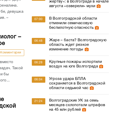
жертву»: в Волгограде в начале
реналина.
августа «озверели» мухи
убе, девушка
ия. –
В Волгоградской области
07:00
отменили семичасовую
беспилотную опасность
иолог –
Жаре – баста? Волгоградскую
06:48
ре
область ждет резкое
изменение погоды
Комментарии
Крупные пожары испортили
 вместо
06:28
воздух на юге Волгограда
задач. Такой
ли бы
Угроза удара БПЛА
06:04
го...
сохраняется в Волгоградской
области седьмой час
ые
Волгоградские УК за семь
21:24
месяцев схлопотали штрафов
дской
на 45 млн рублей