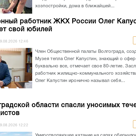
хозпостройки, дома в ближайшей...
нный работник ЖКХ России Олег Капу
ет свой юбилей
9.08.2026
12:46
Член Общественной палаты Волгограда, соз
Музея тепла Олег Капустин, знающий о сфе
буквально все, отмечает свое 80-летие. За
работник жилищно-коммунального хозяйств
Олег Капустин иронично называл себя...
градской области спасли уносимых теч
истов
9.08.2026
12:22
Умиротворяющее катание на сапах обернуло