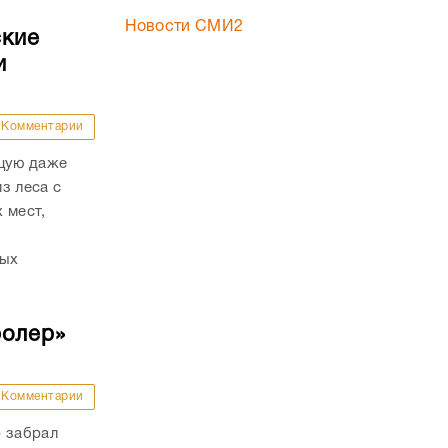
Новости СМИ2
ские
и
Комментарии
ящую даже
з леса с
 мест,
рых
ролер»
Комментарии
р забрал