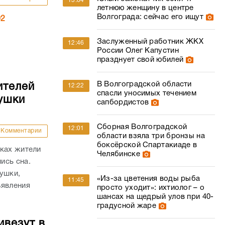
13:04
летнюю женщину в центре
Волгограда: сейчас его ищут
02
Заслуженный работник ЖКХ
12:46
России Олег Капустин
празднует свой юбилей
В Волгоградской области
ителей
12:22
спасли уносимых течением
ушки
сапбордистов
Сборная Волгоградской
12:01
Комментарии
области взяла три бронзы на
боксёрской Спартакиаде в
йках жители
Челябинске
ись сна.
ушки,
«Из-за цветения воды рыба
11:45
ъявления
просто уходит»: ихтиолог – о
шансах на щедрый улов при 40-
градусной жаре
ивезут в