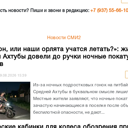
сть новости? Пиши и звони в редакцию:
+7 (937) 55-66-1
Новости СМИ2
он, или наши орлята учатся летать?»: ж
 Ахтубы довели до ручки ночные покат
в
9.08.2026
15:39
Из-за ночных подростковых гонок на питба
Средней Ахтубы в буквальном смысле лишил
Местные жители заявляют, что ночные покат
зачастую начинающиеся в поселке после об
беспилотной опасности, не дают...
ские кабинки для колеса обозрения пр