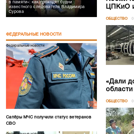
в памяти»: как проходят будни
ЦПКиО и
известного следователя Владимира
Сурова
ОБЩЕСТВО
0
ФЕДЕРАЛЬНЫЕ НОВОСТИ
Федеральные новости
«Дали д
области
ОБЩЕСТВО
0
Сапёры МЧС получили статус ветеранов
СВО
Федеральные новости