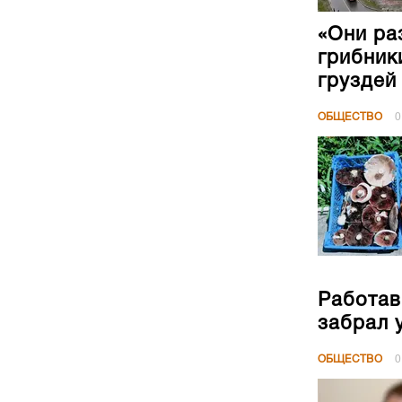
«Они ра
грибник
груздей
ОБЩЕСТВО
0
Работав
забрал 
ОБЩЕСТВО
0