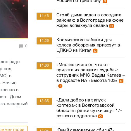
России по триатлону
Столб дыма виден в соседних
14:46
районах: в Волгограде на фоне
жары вспыхнула свалка
Космические кабинки для
14:26
колеса обозрения привезут в
0
ЦПКиО из Китая
олгограде
«Многие считают, что от
14:00
ер под
прилета их защитит судьба»:
сотрудник МЧС Вадим Катаев –
МС, в
в подкасте ИА «Высота 102»
. Ночью
твенно в
усов. Днем
«Дали добро на запуск
13:35
юго-западный
коптера»: в Волгоградской
области третьи сутки ищут 17-
летнего подростка
омментарии
Юный самокатчик сбил 47-