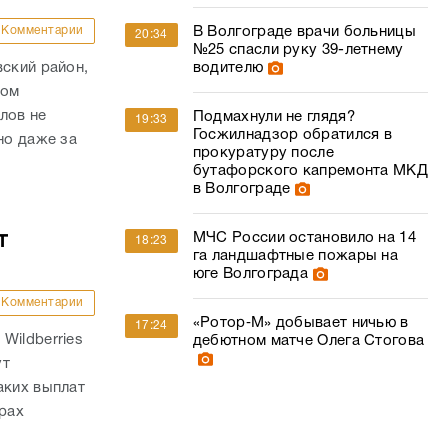
Комментарии
В Волгограде врачи больницы
20:34
№25 спасли руку 39-летнему
вский район,
водителю
гом
лов не
Подмахнули не глядя?
19:33
Госжилнадзор обратился в
но даже за
прокуратуру после
бутафорского капремонта МКД
в Волгограде
т
МЧС России остановило на 14
18:23
га ландшафтные пожары на
юге Волгограда
Комментарии
«Ротор‑М» добывает ничью в
17:24
Wildberries
дебютном матче Олега Стогова
ут
аких выплат
трах