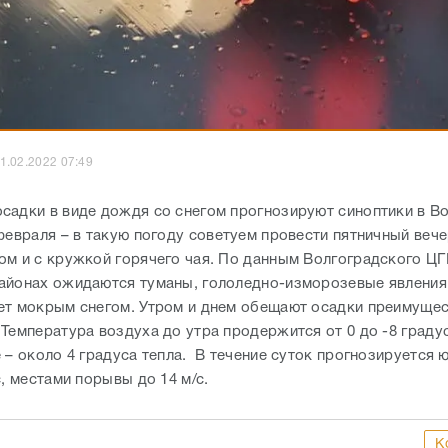
1.02.2022 07:49
садки в виде дождя со снегом прогнозируют синоптики в В
февраля – в такую погоду советуем провести пятничный веч
ом и с кружкой горячего чая. По данным Волгоградского ЦГ
айонах ожидаются туманы, гололедно-изморозевые явления
ет мокрым снегом. Утром и днем обещают осадки преимущес
 Температура воздуха до утра продержится от 0 до -8 град
 – около 4 градуса тепла. В течение суток прогнозируется 
с, местами порывы до 14 м/с.
К