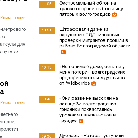
Экстремальный обгон на
11:05
трассе отправил в больницу
пятерых волгоградцев
Комментарии
0-метрового
Штрафовали даже за
10:51
нарушение ПДД: массовые
ыха
проверки мигрантов прошли в
капсулы для
районе Волгоградской области
 путь из
«Не понимаю даже, есть ли у
10:13
меня потери»: волгоградские
предприниматели ждут выплат
кой
от Wildberries
ка
«Они разве не высохли на
09:48
Комментарии
солнце?»: волгоградские
грибники похвастались
-летнего
урожаем шампиньонов и
груздей
ителей,
пролетит
Дублёры «Ротора» уступили
е
09:30