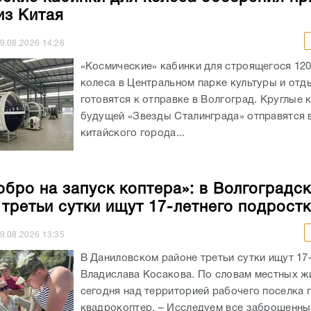
з Китая
9.08.2026
14:26
«Космические» кабинки для строящегося 12
колеса в Центральном парке культуры и отд
готовятся к отправке в Волгоград. Круглые 
будущей «Звезды Сталинграда» отправятся в
китайского города...
обро на запуск коптера»: в Волгоградс
 третьи сутки ищут 17-летнего подрост
9.08.2026
13:35
В Даниловском районе третьи сутки ищут 17
Владислава Косакова. По словам местных ж
сегодня над территорией рабочего поселка 
квадрокоптер. – Исследуем все заброшенны