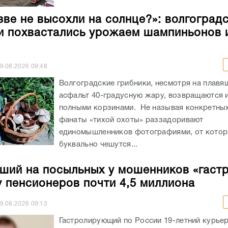
зве не высохли на солнце?»: волгоград
и похвастались урожаем шампиньонов 
9.08.2026
09:48
Волгоградские грибники, несмотря на плав
асфальт 40-градусную жару, возвращаются и
полными корзинами. Не называя конкретных
фанаты «тихой охоты» раззадоривают
единомышленников фотографиями, от кото
буквально чешутся...
ший на посыльных у мошенников «гаст
у пенсионеров почти 4,5 миллиона
9.08.2026
09:13
Гастролирующий по России 19-летний курье