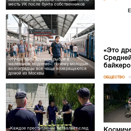
месть УК после бунта собственников
Е
«Это др
Средней
«Лучше быть крупной рыбой в
маленьком водоеме»: почему молодые
байкеро
волгоградцы все чаще возвращаются
домой из Москвы
ОБЩЕСТВО
0
«Каждое преступление оставляет след
Космиче