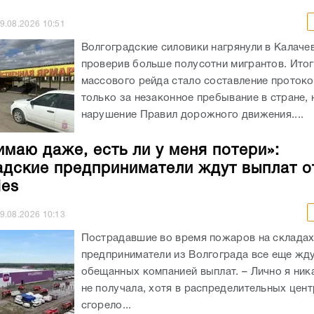
9.08.2026
10:51
Волгоградские силовики нагрянули в Калаче
проверив больше полусотни мигрантов. Ито
массового рейда стало составление протоко
только за незаконное пребывание в стране, 
нарушение Правил дорожного движения....
имаю даже, есть ли у меня потери»:
адские предприниматели ждут выплат о
ies
9.08.2026
10:13
Пострадавшие во время пожаров на складах 
предприниматели из Волгограда все еще жд
обещанных компанией выплат. – Лично я ник
не получала, хотя в распределительных цен
сгорело...