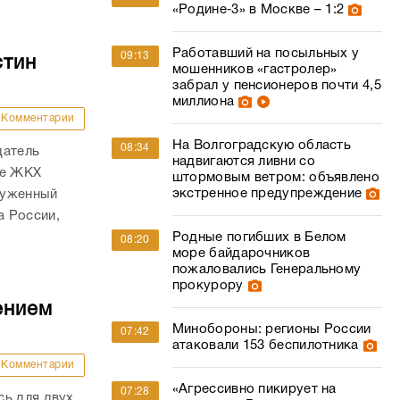
«Родине‑3» в Москве – 1:2
Работавший на посыльных у
09:13
стин
мошенников «гастролер»
забрал у пенсионеров почти 4,5
миллиона
Комментарии
На Волгоградскую область
08:34
датель
надвигаются ливни со
ре ЖКХ
штормовым ветром: объявлено
экстренное предупреждение
служенный
а России,
Родные погибших в Белом
08:20
море байдарочников
пожаловались Генеральному
прокурору
ением
Минобороны: регионы России
07:42
атаковали 153 беспилотника
Комментарии
«Агрессивно пикирует на
07:28
сь для двух