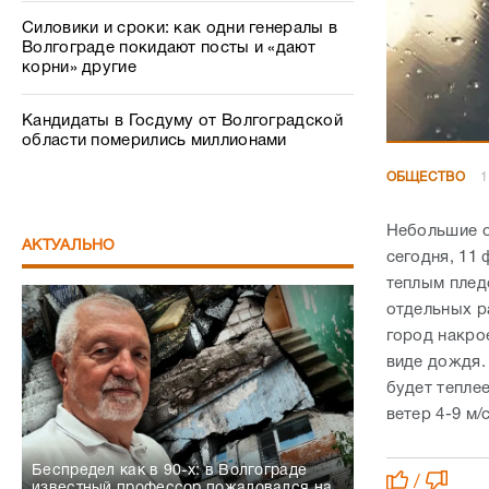
Силовики и сроки: как одни генералы в
Волгограде покидают посты и «дают
корни» другие
Кандидаты в Госдуму от Волгоградской
области померились миллионами
ОБЩЕСТВО
1
Небольшие о
АКТУАЛЬНО
сегодня, 11 
теплым плед
отдельных р
город накро
виде дождя.
будет теплее
ветер 4-9 м/
Беспредел как в 90-х: в Волгограде
/
известный профессор пожаловался на