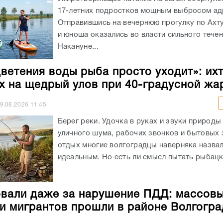
17-летних подростков мощным выбросом ад
Отправившись на вечернюю прогулку по Ахт
и юноша оказались во власти сильного течен
Накануне...
цветения воды рыба просто уходит»: ихт
х на щедрый улов при 40-градусной жа
9.08.2026
11:45
Берег реки. Удочка в руках и звуки природы
уличного шума, рабочих звонков и бытовых 
отдых многие волгоградцы наверняка назва
идеальным. Но есть ли смысл пытать рыбацко
али даже за нарушение ПДД: массов
и мигрантов прошли в районе Волгогра