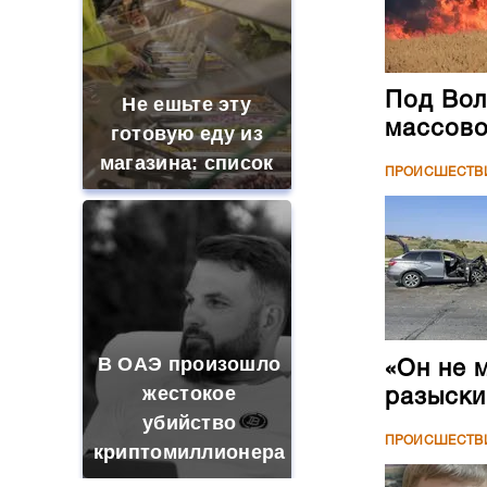
Под Вол
Не ешьте эту
массово
готовую еду из
магазина: список
ПРОИСШЕСТВ
В ОАЭ произошло
«Он не 
жестокое
разыски
убийство
ПРОИСШЕСТВ
криптомиллионера