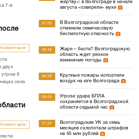
жертву»: в Волгограде в начале
а 7-я
августа «озверели» мухи
В Волгоградской области
07:00
после
отменили семичасовую
беспилотную опасность
Комментарии
Жаре – баста? Волгоградскую
06:48
область ждет резкое
сти
изменение погоды
и двух
 утром 8
Крупные пожары испортили
06:28
воздух на юге Волгограда
аницах села
Угроза удара БПЛА
06:04
сохраняется в Волгоградской
области
области седьмой час
Волгоградские УК за семь
21:24
Комментарии
месяцев схлопотали штрафов
на 45 млн рублей
ласти.