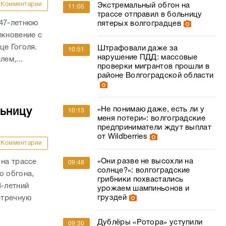
Комментарии
Экстремальный обгон на
11:05
трассе отправил в больницу
 47-летнюю
пятерых волгоградцев
лкновение с
це Гоголя.
Штрафовали даже за
10:51
нарушение ПДД: массовые
ем,...
проверки мигрантов прошли в
районе Волгоградской области
«Не понимаю даже, есть ли у
льницу
10:13
меня потери»: волгоградские
предприниматели ждут выплат
от Wildberries
Комментарии
«Они разве не высохли на
 на трассе
09:48
солнце?»: волгоградские
о обгона,
грибники похвастались
8-летний
урожаем шампиньонов и
груздей
стречную
Дублёры «Ротора» уступили
09:30