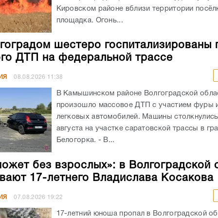
Кировском районе вблизи территории посёлк
площадка. Огонь...
гоградом шестеро госпитализированы 
го ДТП на федеральной трассе
ИЯ
08.08.2026
11:38
В Камышинском районе Волгоградской обла
произошло массовое ДТП с участием фуры 
легковых автомобилей. Машины столкнулись
августа на участке саратовской трассы в гр
Белогорка. - В...
может без взрослых»: в Волгоградской 
вают 17-летнего Владислава Косакова
ИЯ
07.08.2026
19:22
17-летний юноша пропал в Волгоградской об