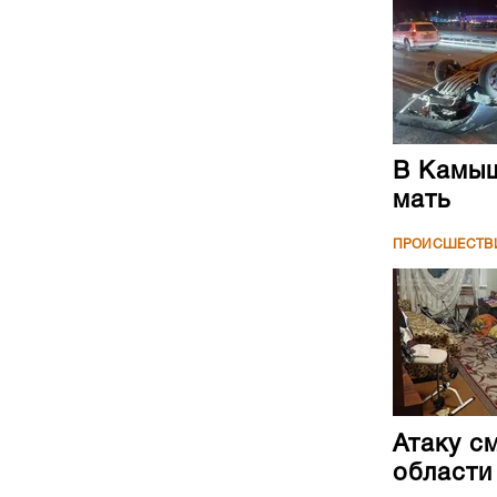
В Камыш
мать
ПРОИСШЕСТВ
Атаку с
области