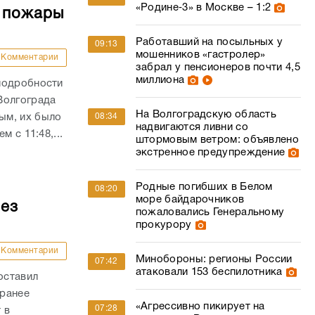
«Родине‑3» в Москве – 1:2
е пожары
Работавший на посыльных у
09:13
мошенников «гастролер»
Комментарии
забрал у пенсионеров почти 4,5
миллиона
подробности
Волгограда
На Волгоградскую область
ым, их было
08:34
надвигаются ливни со
 с 11:48,...
штормовым ветром: объявлено
экстренное предупреждение
Родные погибших в Белом
08:20
море байдарочников
без
пожаловались Генеральному
прокурору
Комментарии
Минобороны: регионы России
07:42
атаковали 153 беспилотника
оставил
 ранее
«Агрессивно пикирует на
07:28
 в