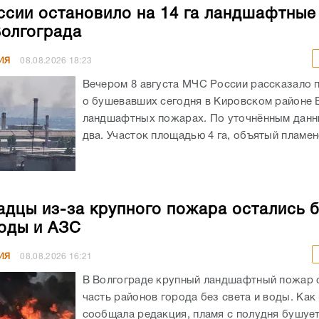
сии остановило на 14 га ландшафтны
Волгограда
ИЯ
08.08.2026
18:23
Вечером 8 августа МЧС России рассказало 
о бушевавших сегодня в Кировском районе 
ландшафтных пожарах. По уточнённым данн
два. Участок площадью 4 га, объятый пламенем
адцы из-за крупного пожара остались 
воды и АЗС
ИЯ
08.08.2026
16:21
В Волгограде крупный ландшафтный пожар 
часть районов города без света и воды. Как
сообщала редакция, пламя с полудня бушует