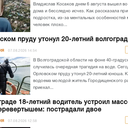
Владислав Косаков днем 6 августа вышел во
дома и бесследно исчез. Как рассказала пр
подростка, из-за ментальных особенностей
человек плохо...
ском пруду утонул 20-летний волгогра
ИЯ
07.08.2026
14:54
В Волгоградской области на фоне 40-граду
случилась очередная трагедия на воде. Сего
Орловском пруду утонул 20-летний юноша. К
водоема молодой житель Городищенского р
приехал...
граде 18-летний водитель устроил мас
еревертышем: пострадали двое
ИЯ
07.08.2026
12:58