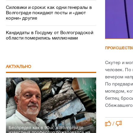
Силовики и сроки: как одни генералы в
Волгограде покидают посты и «дают
корни» другие
Кандидаты в Госдуму от Волгоградской
области померились миллионами
ПРОИСШЕСТВ
Скутер и мо
АКТУАЛЬНО
человек. По
вечером нап
По предвари
мопедом, ко
беглец брос
Сбежавшего 
/
Беспредел как в 90-х: в Волгограде
известный профессор пожаловался на