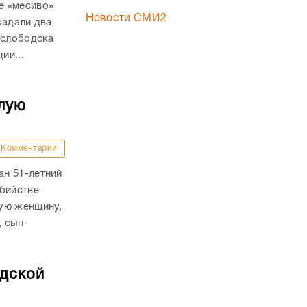
е «месиво»
Новости СМИ2
радали два
ослободска
ии...
лую
Комментарии
н 51-летний
убийстве
ую женщину,
, сын-
адской