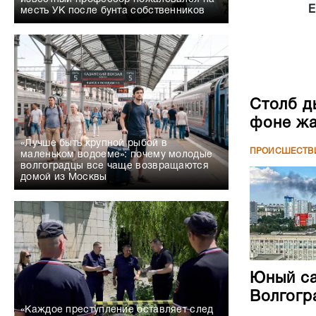
Е
месть УК после бунта собственников
Столб д
фоне жа
«Лучше быть крупной рыбой в
ПРОИСШЕСТВ
маленьком водоеме»: почему молодые
волгоградцы все чаще возвращаются
домой из Москвы
Юный са
Волгогр
«Каждое преступление оставляет след