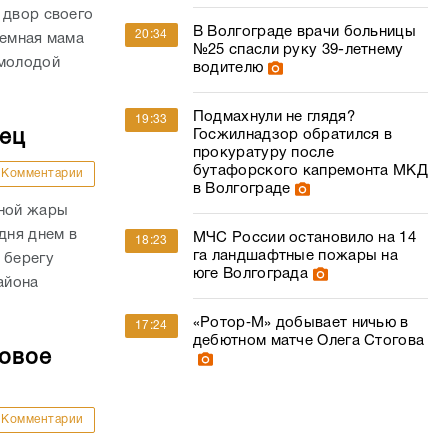
 двор своего
В Волгограде врачи больницы
20:34
иемная мама
№25 спасли руку 39-летнему
 молодой
водителю
Подмахнули не глядя?
19:33
дец
Госжилнадзор обратился в
прокуратуру после
бутафорского капремонта МКД
Комментарии
в Волгограде
сной жары
дня днем в
МЧС России остановило на 14
18:23
га ландшафтные пожары на
 берегу
юге Волгограда
айона
«Ротор‑М» добывает ничью в
17:24
дебютном матче Олега Стогова
совое
Комментарии