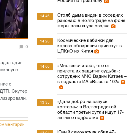
России по триатлону
Столб дыма виден в соседних
14:46
районах: в Волгограде на фоне
жары вспыхнула свалка
Космические кабинки для
14:26
колеса обозрения привезут в
0
ЦПКиО из Китая
радал один
«Многие считают, что от
14:00
накануне
прилета их защитит судьба»:
сотрудник МЧС Вадим Катаев –
в подкасте ИА «Высота 102»
ние с
 ДТП. Скутер
ализировали.
«Дали добро на запуск
13:35
коптера»: в Волгоградской
области третьи сутки ищут 17-
летнего подростка
омментарии
Юный самокатчик сбил 47-