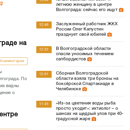
13:04
02
летнюю женщину в центре
Волгограда: сейчас его ищут
Заслуженный работник ЖКХ
12:46
России Олег Капустин
празднует свой юбилей
граде на
В Волгоградской области
12:22
спасли уносимых течением
сапбордистов
Комментарии
ы
Сборная Волгоградской
12:01
области взяла три бронзы на
лгограда. По
боксёрской Спартакиаде в
ыма видны
Челябинске
щение о
«Из-за цветения воды рыба
11:45
просто уходит»: ихтиолог – о
ентре
шансах на щедрый улов при 40-
градусной жаре