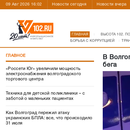
09 Авг 2026 16:02
Новости сегодня
Новости вчера
ГЛАВНАЯ
ВЫСОТА 102. П
БОРЬБА С КОРРУПЦИЕЙ
ТРА
ГЛАВНОЕ
В Волго
бега
«Россети Юг» увеличили мощность
электроснабжения волгоградского
торгового центра
Техника для детской поликлиники – с
заботой о маленьких пациентах
Как Волгоград пережил атаку
украинских БПЛА: все, что происходило
31 июля