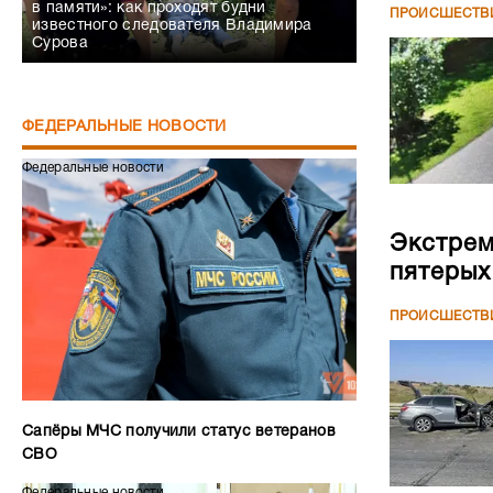
в памяти»: как проходят будни
ПРОИСШЕСТВ
известного следователя Владимира
Сурова
ФЕДЕРАЛЬНЫЕ НОВОСТИ
Федеральные новости
Экстрем
пятерых
ПРОИСШЕСТВ
Сапёры МЧС получили статус ветеранов
СВО
Федеральные новости