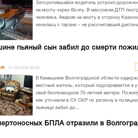
Заторопившийся водитель устроил дорожно
на мосту через Волгу. В массовом ДТП пост
человека. Авария на мосту в сторону Красн
началась с тарана – не рассчитавший дистанц
ине пьяный сын забил до смерти пожи
ИЯ
07.08.2026
09:54
В Камышине Волгоградской области задержа
местный житель, который подозревается в 
свой беспомощной 75-летней матери. Пожил
как уточнили в СУ СКР по региону и полиции
пьяница забил до...
мертоносных БПЛА отразили в Волгогр