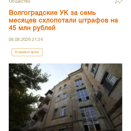
Общество
Волгоградские УК за семь
месяцев схлопотали штрафов на
45 млн рублей
08.08.2026
21:24
Комментарии