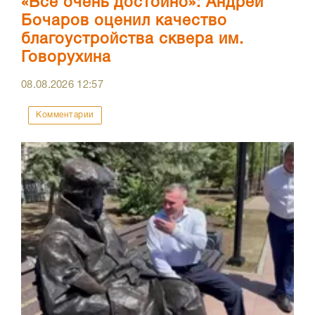
«Всё очень достойно»: Андрей
Бочаров оценил качество
благоустройства сквера им.
Говорухина
08.08.2026
12:57
Комментарии