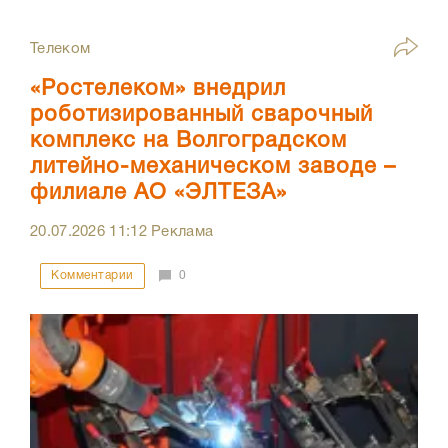
Телеком
«Ростелеком» внедрил
роботизированный сварочный
комплекс на Волгоградском
литейно-механическом заводе –
филиале АО «ЭЛТЕЗА»
20.07.2026
11:12
Реклама
Комментарии
0