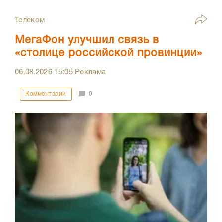
Телеком
МегаФон улучшил связь в
«столице российской провинции»
06.08.2026
15:05
Реклама
Комментарии
0