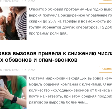
Комме
08.2026
13:38
РЕКЛАМА
Оператор обновил программу «Выгодно вмес
версия получила расширенное управление гр
скидки до 25% на тарифы и возможность до
группу абонентов других операторов. Т2 доб
программу роли для...
вка вызовов привела к снижению числ
х обзвонов и спам-звонков
Комме
07.2026
13:58
РЕКЛАМА
Система маркировки входящих вызовов изм
модель общения компаний с клиентами. С на
количество «холодных» звонков от бизнеса 
почти на четверть, при этом средняя продо
разговора выросла более чем...