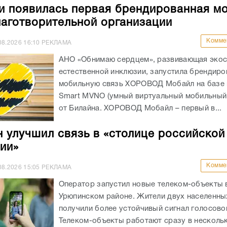
и появилась первая брендированная м
лаготворительной организации
Комме
08.2026
16:10
РЕКЛАМА
АНО «Обнимаю сердцем», развивающая экос
естественной инклюзии, запустила брендир
мобильную связь ХОРОВОД Мобайл на базе
Smart MVNO (умный виртуальный мобильный
от Билайна. ХОРОВОД Мобайл – первый в...
 улучшил связь в «столице российской
ии»
Комме
08.2026
15:05
РЕКЛАМА
Оператор запустил новые телеком-объекты 
Урюпинском районе. Жители двух населенны
получили более устойчивый сигнал голосово
Телеком-объекты работают сразу в несколь