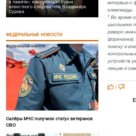
в памяти»: как проходят будни
интервью с 
известного следователя Владимира
олимпиады.
Сурова
1
Во время с
школьники п
реверс-инжи
ФЕДЕРАЛЬНЫЕ НОВОСТИ
форензика),
Федеральные новости
поиску и ан
контрольные
устройств у
лекции и се
/
Е
Сапёры МЧС получили статус ветеранов
СВО
Федеральные новости