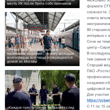
несколько э
месть УК после бунта собственников
формате CTF 
сложности. 
ответа мгно
неограничен
80 старшекл
интервью с 
Сочи на тем
центр «Сири
«Лучше быть крупной рыбой в
В последующ
маленьком водоеме»: почему молодые
волгоградцы все чаще возвращаются
тем самым п
домой из Москвы
Старший виц
ПАО «Ростел
профессиона
созданию об
цифровой э
Для участия
https://cyberc
С 11 по 15 с
«Каждое преступление оставляет след