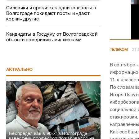
Силовики и сроки: как одни генералы в
Волгограде покидают посты и «дают
корни» другие
Кандидаты в Госдуму от Волгоградской
области померились миллионами
ТЕЛЕКОМ
21.
В сентябре 
АКТУАЛЬНО
информацион
11-х классо
По словам в
Игоря Ляпун
кибербезопа
социальной 
стажировки,
направленны
Как сообщил
Беспредел как в 90-х: в Волгограде
известный профессор пожаловался на