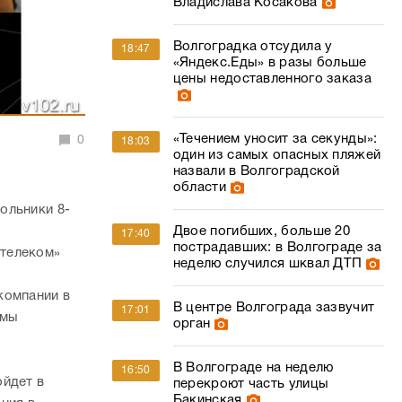
Владислава Косакова
Волгоградка отсудила у
18:47
«Яндекс.Еды» в разы больше
цены недоставленного заказа
«Течением уносит за секунды»:
0
18:03
один из самых опасных пляжей
назвали в Волгоградской
области
ольники 8-
Двое погибших, больше 20
17:40
пострадавших: в Волгограде за
стелеком»
неделю случился шквал ДТП
компании в
В центре Волгограда зазвучит
17:01
ммы
орган
В Волгограде на неделю
16:50
ойдет в
перекроют часть улицы
Бакинская