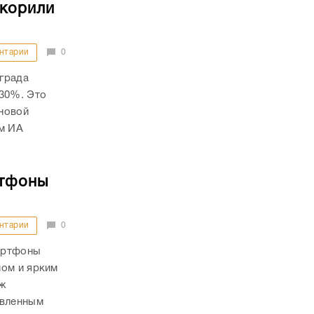
скорили
нтарии
0
града
 30%. Это
новой
ом ИА
ртфоны
нтарии
0
артфоны
мом и ярким
аж
овленным