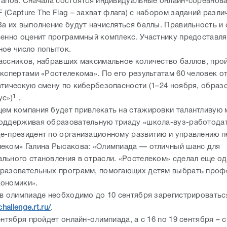
тапов. Сначала состоятся индивидуальные онлайн-соревнова
(Capture The Flag – захват флага) с набором заданий разли
За их выполнение будут начисляться баллы. Правильность и
венно оценит программный комплекс. Участнику предоставля
ное число попыток.
ассников, набравших максимальное количество баллов, прой
экспертами «Ростелекома». По его результатам 60 человек о
атическую смену по кибербезопасности (1–24 ноября, образ
1
ус»)
.
ем компания будет привлекать на стажировки талантливую
оддерживая образовательную триаду «школа-вуз-работода
е-президент по организационному развитию и управлению 
еком» Галина Рысакова: «Олимпиада — отличный шанс для
льного становления в отрасли. «Ростелеком» сделал еще од
разовательных программ, помогающих детям выбрать проф
кономики».
 в олимпиаде необходимо до 10 сентября зарегистрироваться
hallenge.rt.ru/
.
ентября пройдет онлайн-олимпиада, а с 16 по 19 сентября – 