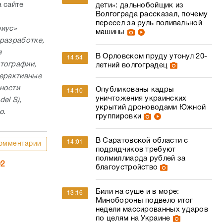
 сайте
дети»: дальнобойщик из
Волгограда рассказал, почему
пересел за руль поливальной
риус»
машины
 разработке,
я
В Орловском пруду утонул 20-
14:54
птографии,
летний волгоградец
терактивные
ности
Опубликованы кадры
14:10
уничтожения украинских
el S),
укрытий дроноводами Южной
ю.
группировки
В Саратовской области с
14:01
омментарии
подрядчиков требуют
полмиллиарда рублей за
02
благоустройство
Били на суше и в море:
13:16
Минобороны подвело итог
недели массированных ударов
по целям на Украине