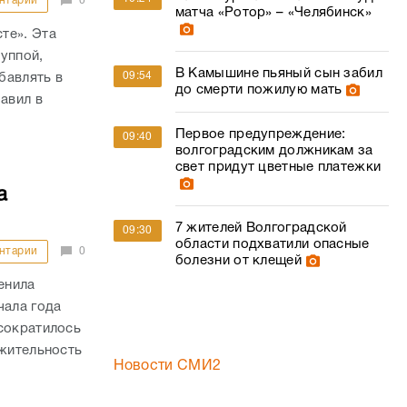
нтарии
0
матча «Ротор» – «Челябинск»
те». Эта
уппой,
В Камышине пьяный сын забил
09:54
бавлять в
до смерти пожилую мать
авил в
Первое предупреждение:
09:40
волгоградским должникам за
свет придут цветные платежки
а
7 жителей Волгоградской
09:30
области подхватили опасные
нтарии
0
болезни от клещей
енила
чала года
сократилось
лжительность
Новости СМИ2