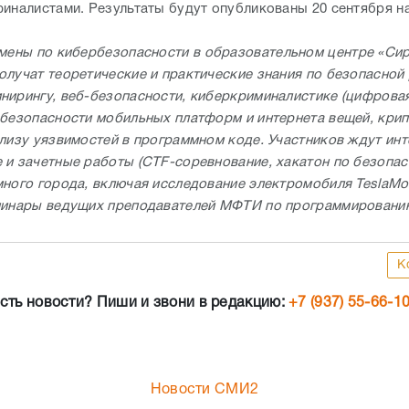
финалистами. Результаты будут опубликованы 20 сентября на
мены по кибербезопасности в образовательном центре «Си
олучат теоретические и практические знания по безопасной
нирингу, веб-безопасности, киберкриминалистике (цифрова
 безопасности мобильных платформ и интернета вещей, кри
ализу уязвимостей в программном коде. Участников ждут ин
 и зачетные работы (CTF-соревнование, хакатон по безопас
много города, включая исследование электромобиля TeslaMod
минары ведущих преподавателей МФТИ по программировани
К
сть новости? Пиши и звони в редакцию:
+7 (937) 55-66-1
Новости СМИ2