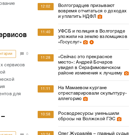
ование
Волгоградцев призывают
12:02
вовремя отчитаться о доходах
и уплатить НДФЛ
УФСБ и полиция в Волгограде
11:40
сервисов
уложили на землю взломщиков
«Госуслуг»
нтарии
0
«Сейчас это прекрасное
11:28
место»: Андрей Бочаров
ых сервисов
увидел в Серафимовичском
шой
районе изменения к лучшему
ческой
ния
На Мамаевом кургане
11:11
отреставрировали скульптуру-
ентов для
аллегорию
Росводресурсы уменьшили
10:58
 –
сбросы на Волжской ГЭС
Олег Журавлёв – главный судья
10:24