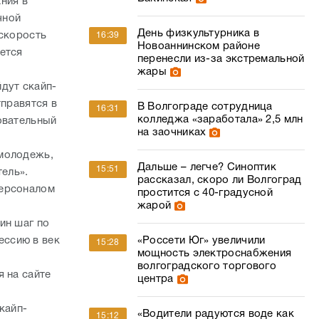
ния в
чной
День физкультурника в
 скорость
16:39
Новоаннинском районе
ется
перенесли из-за экстремальной
жары
дут скайп-
тправятся в
В Волгограде сотрудница
16:31
колледжа «заработала» 2,5 млн
овательный
на заочниках
 молодежь,
Дальше – легче? Синоптик
15:51
тель».
рассказал, скоро ли Волгоград
персоналом
простится с 40-градусной
жарой
ин шаг по
«Россети Юг» увеличили
ессию в век
15:28
мощность электроснабжения
волгоградского торгового
 на сайте
центра
скайп-
«Водители радуются воде как
15:12