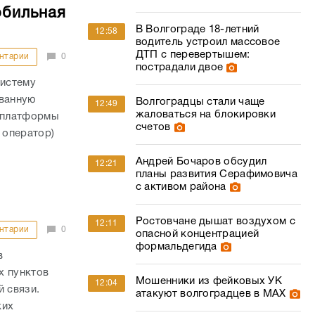
обильная
В Волгограде 18-летний
12:58
водитель устроил массовое
ДТП с перевертышем:
нтарии
0
пострадали двое
истему
ованную
Волгоградцы стали чаще
12:49
жаловаться на блокировки
 платформы
счетов
 оператор)
Андрей Бочаров обсудил
12:21
планы развития Серафимовича
с активом района
Ростовчане дышат воздухом с
12:11
нтарии
0
опасной концентрацией
формальдегида
в
х пунктов
Мошенники из фейковых УК
12:04
й связи.
атакуют волгоградцев в МАХ
ких