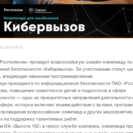
08.2018 09:41
«Ростелеком» проведет всероссийскую онлайн-олимпиаду по
ной безопасности «Кибервызов». Ее участниками станут шк
в, владеющие навыками программирования.
ице-президента по информационной безопасности ПАО «Ро
ова, повышение грамотности детей и подростков в сфере
сности — одно из приоритетных направлений деятельности 
сфере, которое включает взаимодействие с вузами, програ
 проведение всероссийских олимпиад и других мероприятий,
х на поддержку талантливых ребят.
и ИА «Высота 102» в пресс-службе компании, олимпиада пр