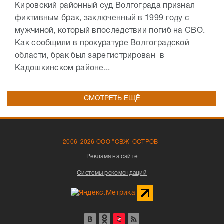
Кировский районный суд Волгограда признал
фиктивным брак, заключенный в 1999 году с
мужчиной, который впоследствии погиб на СВО.
Как сообщили в прокуратуре Волгоградской
области, брак был зарегистрирован в
Кадошкинском районе...
СМОТРЕТЬ ЕЩЁ
2006-2026 ООО "СВЖ"ОСТРОВ"
Реклама на сайте
Системы рекомендаций