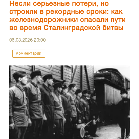
Несли серьезные потери, но
строили в рекордные сроки: как
железнодорожники спасали пути
во время Сталинградской битвы
06.08.2026
20:00
Комментарии