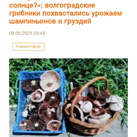
солнце?»: волгоградские
грибники похвастались урожаем
шампиньонов и груздей
09.08.2026
09:48
Комментарии