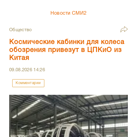
Новости СМИ2
Общество
Космические кабинки для колеса
обозрения привезут в ЦПКиО из
Китая
09.08.2026
14:26
Комментарии