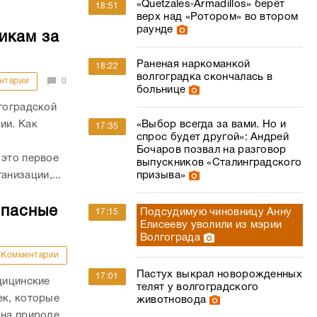
«Quetzales‑Armadillos» берёт
18:51
верх над «Ротором» во втором
раунде
икам за
Раненая наркоманкой
18:22
волгоградка скончалась в
нтарии
0
больнице
лгоградской
«Выбор всегда за вами. Но и
ии. Как
17:35
спрос будет другой»: Андрей
Бочаров позвал на разговор
 это первое
выпускников «Сталинградского
призыва»
низации,...
опасные
Подсудимую чиновницу Анну
17:15
Елисееву уволили из мэрии
Волгограда
Комментарии
Пастух выкрал новорожденных
17:01
дицинские
телят у волгоградского
ек, которые
животновода
 на природе