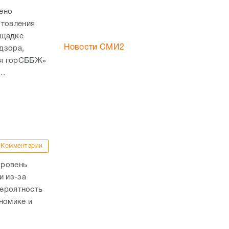
ено
отовления
ощадке
Новости СМИ2
дзора,
ая горСББЖ»
..
Комментарии
уровень
и из-за
вероятность
номике и