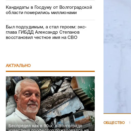
Кандидаты в Госдуму от Волгоградской
области померились миллионами
Был подсудимым, а стал героем: экс-
глава ГИБДД Александр Степанов
восстановил честное имя на СВО
АКТУАЛЬНО
ОБЩЕСТВО
1
Беспредел как в 90-х: в Волгограде
известный профессор пожаловался на