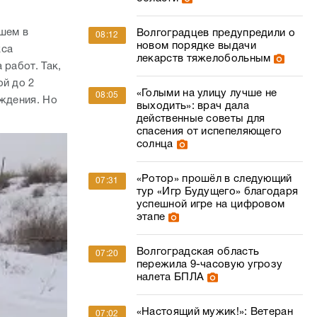
и
шем в
Волгоградцев предупредили о
08:12
новом порядке выдачи
кса
лекарств тяжелобольным
 работ. Так,
ой до 2
«Голыми на улицу лучше не
08:05
аждения. Но
выходить»: врач дала
действенные советы для
спасения от испепеляющего
солнца
«Ротор» прошёл в следующий
07:31
тур «Игр Будущего» благодаря
успешной игре на цифровом
этапе
Волгоградская область
07:20
пережила 9-часовую угрозу
налета БПЛА
«Настоящий мужик!»: Ветеран
07:02