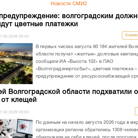
Новости СМИ2
предупреждение: волгоградским должн
идут цветные платежки
Комме
7.08.2026
09:40
В первых числах августа 80 184 жителей Во
области получат «желтые» долговые квитанц
сообщили ИА «Высота 102» в ПАО
«Волгоградэнергосбыт», цветная платежка –
предупреждение от ресурсоснабжающей орга
ей Волгоградской области подхватили 
 от клещей
7.08.2026
09:30
По данным на начало августа 2026 года в ме
организации региона обратились 1308 челов
обнаружили на себе клещей после прогулок