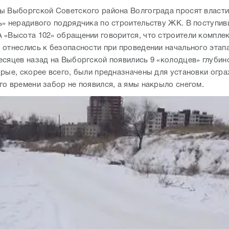
ы Выборгской Советского района Волгограда просят власт
ь» нерадивого подрядчика по строительству ЖК. В поступив
 «Высота 102» обращении говорится, что строители компле
отнеслись к безопасности при проведении начального этапа
есяцев назад на Выборгской появились 9 «колодцев» глубин
орые, скорее всего, были предназначены для установки огр
го времени забор не появился, а ямы накрыло снегом.