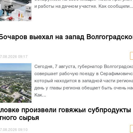
и работы на дачном участке. Как сообщили..
Бочаров выехал на запад Волгоградско
7.08.2026
09:17
Сегодня, 7 августа, губернатор Волгоградск
совершает рабочую поезду в Серафимовичс
который находится в западной части регион
день у главы региона обещает быть очень н
Как...
ловке произвели говяжьи субпродукты 
тного сырья
7.08.2026
09:10