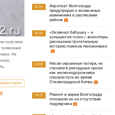
Аэропорт Волгограда
20:54
предупредил о возможных
изменениях в расписании
рейсов
«Окликнул бабушку – и
20:35
услышал ее голос»: волонтеры
рассказали трогательную
не получили
историю поисков пенсионерки
т появления
нака. На
ескую
Несли серьезные потери, но
20:00
ть.
строили в рекордные сроки:
как железнодорожники
спасали пути во время
Сталинградской битвы
омментарии
02
Ремонт в мэрии Волгограда
19:25
отложили из-за отсутствия
подрядчика