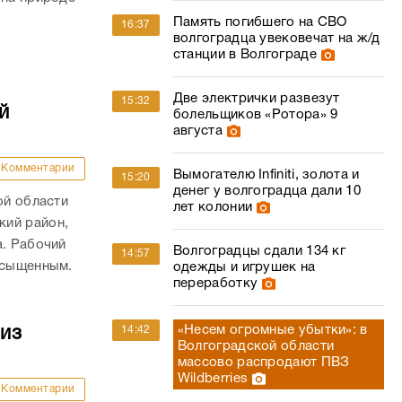
.
Память погибшего на СВО
16:37
волгоградца увековечат на ж/д
станции в Волгограде
Две электрички развезут
15:32
й
болельщиков «Ротора» 9
августа
Комментарии
Вымогателю Infiniti, золота и
15:20
денег у волгоградца дали 10
ой области
лет колонии
кий район,
а. Рабочий
Волгоградцы сдали 134 кг
14:57
асыщенным.
одежды и игрушек на
переработку
«Несем огромные убытки»: в
14:42
из
Волгоградской области
массово распродают ПВЗ
Wildberries
Комментарии