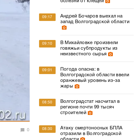
болезни от клещей
Андрей Бочаров выехал на
09:17
запад Волгоградской области
В Михайловке произвели
09:10
говяжьи субпродукты из
неизвестного сырья
Погода опасна: в
09:01
Волгоградской области ввели
оранжевый уровень из-за
жары
Волгоградстат насчитал в
08:50
регионе почти 99 тысяч
строителей
Атаку смертоносных БПЛА
08:30
0
отразили в Волгоградской
области