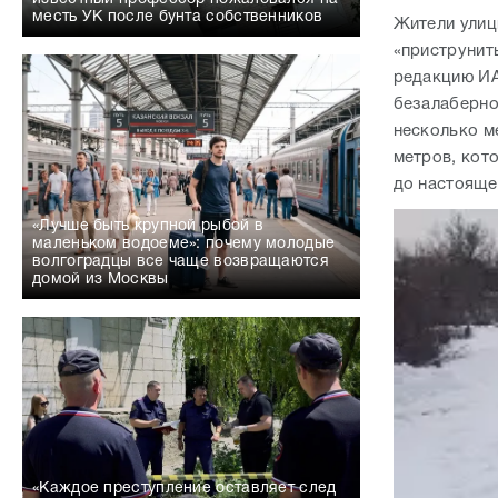
месть УК после бунта собственников
Жители улиц
«приструнит
редакцию ИА
безалаберно 
несколько м
метров, кот
до настояще
«Лучше быть крупной рыбой в
маленьком водоеме»: почему молодые
волгоградцы все чаще возвращаются
домой из Москвы
«Каждое преступление оставляет след