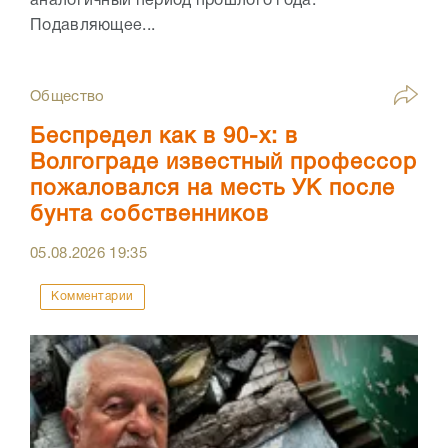
аналогичный период прошлого года.
Подавляющее...
Общество
Беспредел как в 90-х: в
Волгограде известный профессор
пожаловался на месть УК после
бунта собственников
05.08.2026
19:35
Комментарии