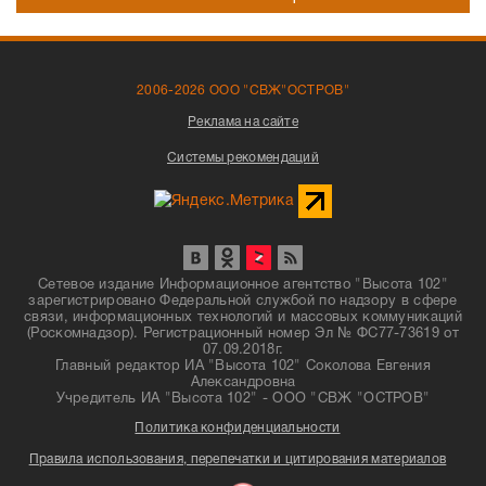
2006-2026 ООО "СВЖ"ОСТРОВ"
Реклама на сайте
Системы рекомендаций
Сетевое издание Информационное агентство "Высота 102"
зарегистрировано Федеральной службой по надзору в сфере
связи, информационных технологий и массовых коммуникаций
(Роскомнадзор). Регистрационный номер Эл № ФС77-73619 от
07.09.2018г.
Главный редактор ИА "Высота 102" Соколова Евгения
Александровна
Учредитель ИА "Высота 102" - ООО "СВЖ "ОСТРОВ"
Политика конфиденциальности
Правила использования, перепечатки и цитирования материалов