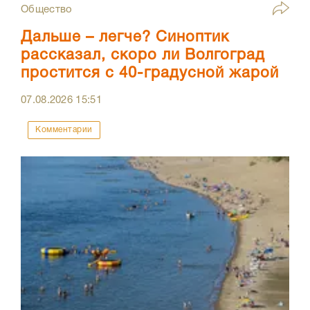
Общество
Дальше – легче? Синоптик
рассказал, скоро ли Волгоград
простится с 40-градусной жарой
07.08.2026
15:51
Комментарии