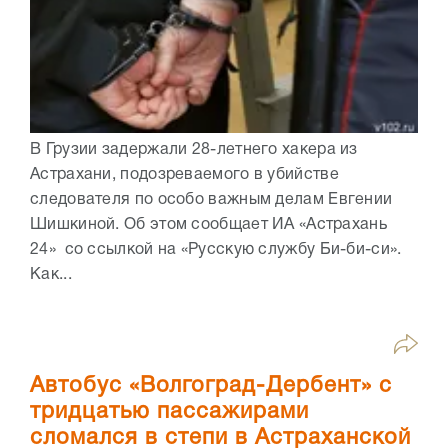
В Грузии задержали 28-летнего хакера из
Астрахани, подозреваемого в убийстве
следователя по особо важным делам Евгении
Шишкиной. Об этом сообщает ИА «Астрахань
24» со ссылкой на «Русскую службу Би-би-си».
Как...
Автобус «Волгоград-Дербент» с
тридцатью пассажирами
сломался в степи в Астраханской