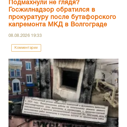
Подмахнули не глядя?
Госжилнадзор обратился в
прокуратуру после бутафорского
капремонта МКД в Волгограде
08.08.2026
19:33
Комментарии