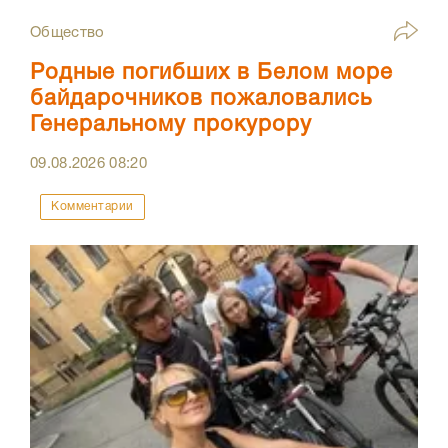
Общество
Родные погибших в Белом море
байдарочников пожаловались
Генеральному прокурору
09.08.2026
08:20
Комментарии