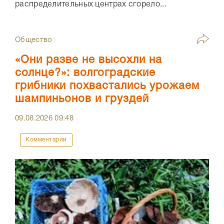
распределительных центрах сгорело...
Общество
«Они разве не высохли на
солнце?»: волгоградские
грибники похвастались урожаем
шампиньонов и груздей
09.08.2026
09:48
Комментарии