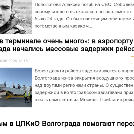
Пополитова Алексей погиб на СВО. Соболез
своему коллеге высказали в регпарламенте
было 24 года. Он был настоящим офицером 
потомственным казаком,...
в терминале очень много»: в аэропорту
ада начались массовые задержки рейс
6.08.2026
13:15
Более десяти рейсов задерживаются в аэро
Волгограда из-за закрытия воздушного про
над другими регионами страны. С существен
задержкой в волгоградской авиагавани при
шесть самолетов из Москвы. Прибытие рейса
м в ЦПКиО Волгограда помогают пере