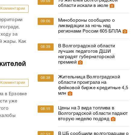
70 жителей Волгоградской
09:09
области искали в июле
Комментарии
территории
Минобороны сообщило о
09:06
ликвидации за ночь над
лгограде,
регионами России 605 БПЛА
уходу за
й жары. Как
В Волгоградской области
08:39
лучших педагогов ДШИ
наградят губернаторской
премией
 жителей
Жительница Волгоградской
08:38
области проиграла на
Комментарии
фейковой бирже кредитные 4,5
млн
а в Ерзовке
сти уже
Цены на 3 вида топлива в
того
08:15
Волгоградской области падают
 жалобы
вторую неделю подряд
В ЦБ сообщили волгоградцам о
07:52