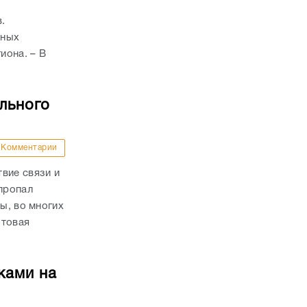
и
.
тных
иона. – В
льного
Комментарии
вие связи и
 пропал
ы, во многих
отовая
ками на