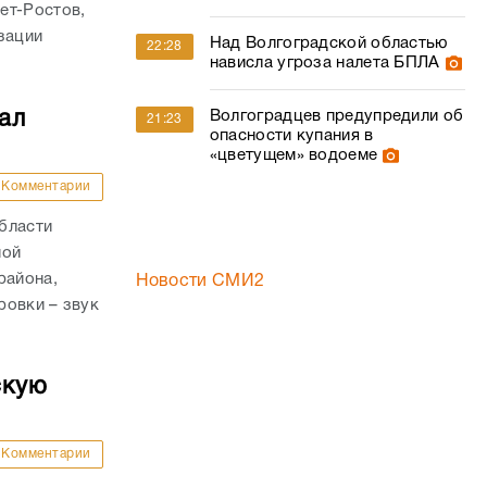
ет-Ростов,
зации
Над Волгоградской областью
22:28
нависла угроза налета БПЛА
ал
Волгоградцев предупредили об
21:23
опасности купания в
«цветущем» водоеме
Комментарии
бласти
ной
района,
Новости СМИ2
ровки – звук
скую
Комментарии