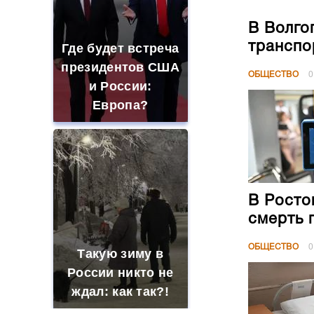
В Волго
транспо
Где будет встреча
президентов США
ОБЩЕСТВО
0
и России:
Европа?
В Росто
смерть 
ОБЩЕСТВО
0
Такую зиму в
России никто не
ждал: как так?!