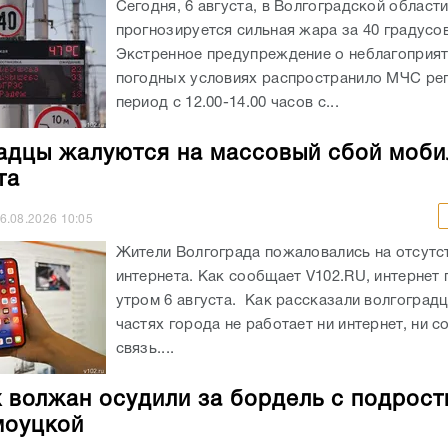
Сегодня, 6 августа, в Волгоградской област
прогнозируется сильная жара за 40 градусов
Экстренное предупреждение о неблагоприя
погодных условиях распространило МЧС рег
период с 12.00-14.00 часов с...
адцы жалуются на массовый сбой моби
та
6.08.2026
10:05
Жители Волгограда пожаловались на отсутст
интернета. Как сообщает V102.RU, интернет
утром 6 августа. Как рассказали волгоградц
частях города не работает ни интернет, ни с
связь....
 волжан осудили за бордель с подрост
моуцкой