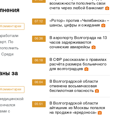
возможности пополнить свои
счета через любой банкомат
олнения
«Ротор» против «Челябинска» –
07:12
шансы, цифры и ожидания
Комментарии
аработали
В аэропорту Волгограда на 13
06:36
арт. По
часов задерживаются
сочинские авиарейсы
пополнить
. Среди
В СФР рассказали о правилах
06:18
расчёта размера больничного
для волгоградцев
аны за
В Волгоградской области
06:04
отменена восьмичасовая
Комментарии
беспилотная опасность
 медицинской
В Волгоградской области
05:51
кончался
айтишник из Москвы попался
ами с
на продаже «вредоноса»