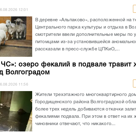
6.08.2026
12:01
В деревне «Альпаково», расположенной на 
Центрального парка культуры и отдыха в Во
смотрители ввели дополнительные меры по 
питомцами из-за установившейся аномально
рассказали в пресс-службе ЦПКиО,...
– ЧС»: озеро фекалий в подвале травит
д Волгоградом
6.08.2026
11:56
Жители трехэтажного многоквартирного дом
Городищенского района Волгоградской обла
более трех недель добиваются откачки зали
фекалиями подвала. При этом в ответ на их
чиновники отвечают, что никакого...