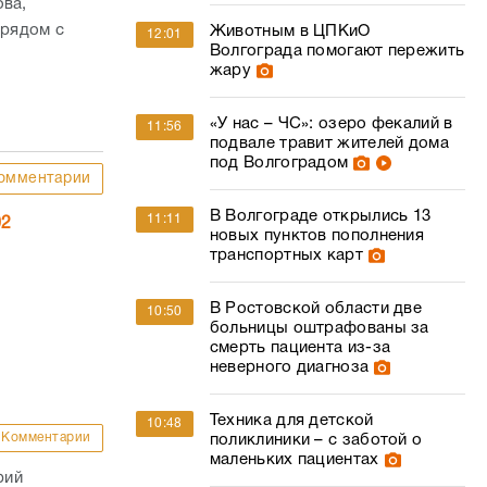
ова,
 рядом с
Животным в ЦПКиО
12:01
Волгограда помогают пережить
жару
«У нас – ЧС»: озеро фекалий в
11:56
подвале травит жителей дома
под Волгоградом
омментарии
В Волгограде открылись 13
11:11
02
новых пунктов пополнения
транспортных карт
В Ростовской области две
10:50
больницы оштрафованы за
смерть пациента из-за
неверного диагноза
Техника для детской
10:48
Комментарии
поликлиники – с заботой о
маленьких пациентах
рий