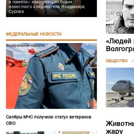
в памяти»: как проходят будни
известного следователя Владимира
Сурова
ФЕДЕРАЛЬНЫЕ НОВОСТИ
«Людей 
Федеральные новости
Волгогр
ОБЩЕСТВО
0
Сапёры МЧС получили статус ветеранов
Животны
СВО
жару
Федеральные новости