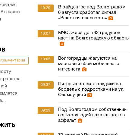
нования
В райцентре под Волгоградом
10:29
. Алексею
6 августа сработал сигнал
«Ракетная опасность»
и
МЧС: жара до +42 градусов
10:07
идет на Волгоградскую область
ов
Волгоградцы жалуются на
10:05
Комментарии
массовый сбой мобильного
интернета
порту
странства
Пятерых волжан осудили за
09:37
ной
бордель с подростками на ул.
землятся
Оломоуцкой
...
Под Волгоградом собственник
09:29
сельхозугодий закатал поле в
асфальт
жить