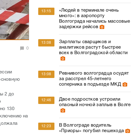
«Людей в терминале очень
13:15
много»: в аэропорту
Волгограда начались массовые
задержки рейсов
Зарплаты сварщиков и
13:08
аналитиков растут быстрее
0
всех в Волгоградской области
ессии
Ревнивого волгоградца осудят
13:08
за расстрел 45-летнего
основную
соперника в подъезде МКД
ы 2 до
Двое подростков устроили
12:46
о
опасный ночной заплыв в Волге
но 130
еключению на
должала
В Волгограде водитель
12:23
«Приоры» погубил пешехода