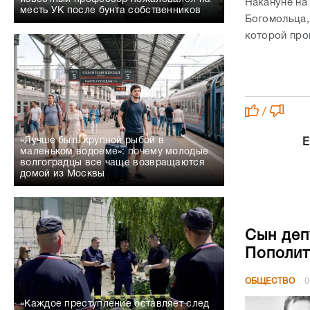
Накануне на
месть УК после бунта собственников
Богомольца,
которой про
/
«Лучше быть крупной рыбой в
Е
маленьком водоеме»: почему молодые
волгоградцы все чаще возвращаются
домой из Москвы
Сын деп
Пополит
ОБЩЕСТВО
0
«Каждое преступление оставляет след