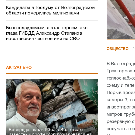
Кандидаты в Госдуму от Волгоградской
области померились миллионами
Был подсудимым, а стал героем: экс-
глава ГИБДД Александр Степанов
восстановил честное имя на СВО
ОБЩЕСТВО
2
В Волгоград
АКТУАЛЬНО
Тракторозав
теплоснабже
схему и тепе
Порыв произ
камеры 3, п
инвестпрогра
метров труб
резервную с
получать те
Беспредел как в 90-х: в Волгограде
известный профессор пожаловался на