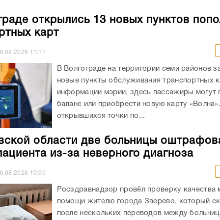
граде открылись 13 новых пунктов поп
ртных карт
6.08.2026
11:11
В Волгограде на территории семи районов з
новые пункты обслуживания транспортных к
информации мэрии, здесь пассажиры могут 
баланс или приобрести новую карту «Волна»
открывшихся точки по...
вской области две больницы оштрафов
пациента из-за неверного диагноза
6.08.2026
10:50
Росздравнадзор провёл проверку качества
помощи жителю города Зверево, который с
после нескольких переводов между больниц