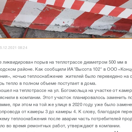
5.12.2021 08:24
е ликвидирован порыв на теплотрассе диаметром 500 мм в
одском районе. Как сообщили ИА"Высота 102" в ООО «Конц
ния», ночью теплоснабжение жителей было переведено на 
рь тепло в полном объеме поступает в дома.
ошел на теплотрассе на ул. Богомольца на участке от камер
ояснили в компании. Этот участок планировалось заменить п
мме, при этом на той же улице в 2020 году уже было замене
опровода от камеры 3 до камеры 4. К слову, благодаря пер
хему теплоснабжения после аварии часть потребителей про
пло во время ремонтных работ, утверждают в компании.