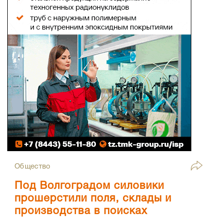
Общество
Под Волгоградом силовики
прошерстили поля, склады и
производства в поисках