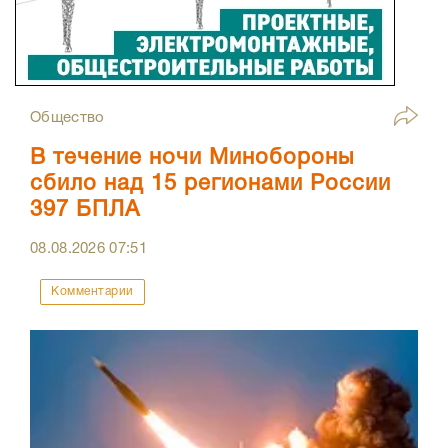
Общество
В течение ночи Минобороны
сбило над 15 регионами России
397 БПЛА
08.08.2026
07:51
Комментарии