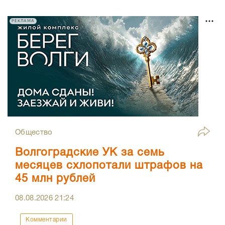
РЕКЛАМА
Общество
Волгоградские УК за семь
месяцев схлопотали штрафов на
45 млн рублей
08.08.2026
21:24
Комментарии