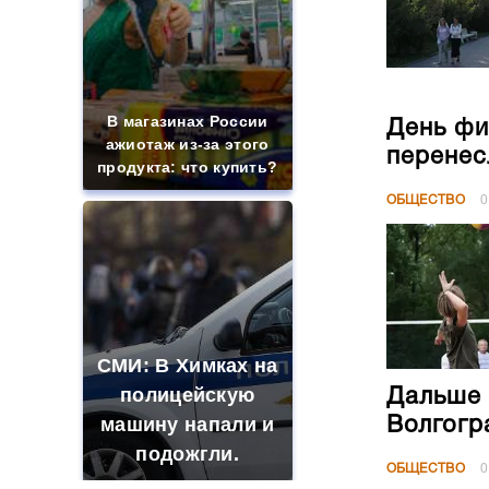
В магазинах России
День фи
ажиотаж из-за этого
перенес
продукта: что купить?
ОБЩЕСТВО
0
СМИ: В Химках на
полицейскую
Дальше 
машину напали и
Волгогр
подожгли.
ОБЩЕСТВО
0