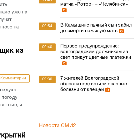
матча «Ротор» – «Челябинск»
ить
нако уже на
лучат
В Камышине пьяный сын забил
09:54
гнозе на
до смерти пожилую мать
Первое предупреждение:
09:40
йщик из
волгоградским должникам за
свет придут цветные платежки
7 жителей Волгоградской
Комментарии
09:30
области подхватили опасные
болезни от клещей
воздуха
ю погоду
вотные, и
Новости СМИ2
укрытий