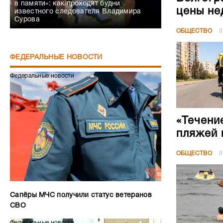
в памяти»: как проходят будни
цены не
известного следователя Владимира
Сурова
ОБЩЕСТВО
0
ФЕДЕРАЛЬНЫЕ НОВОСТИ
Федеральные новости
«Течени
пляжей 
ОБЩЕСТВО
0
Сапёры МЧС получили статус ветеранов
СВО
Федеральные новости