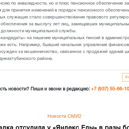
нсию по инвалидности, но и плюс пенсионное обеспечение з
м для принятия изменений в порядок пенсионного обеспечен
ых служащих стало совершенствование правового регулиро
 обеспечения за выслугу лет лиц, замещавших муниципальн
 должности муниципальной службы.
«кандидаты» на лишение муниципальных пенсий в администр
же есть. Например, бывший начальник управления финансо
осужден за мошенничество, связанное с продажей зданий ш
днеахтубинского района.
К
сть новости? Пиши и звони в редакцию:
+7 (937) 55-66-1
Новости СМИ2
адка отсудила у «Яндекс.Еды» в разы б