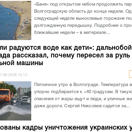
«Баня» под открытом небом продолжить пар
Волгоградскую область до конца недели. Од
следующей неделе выносливые горожане по
долгожданную передышку. Подробнее о про
ближайшие недели – в материале...
ли радуются воде как дети»: дальнобо
ада рассказал, почему пересел за руль
ьной машины
7.08.2026
15:12
Пятничное утро в Волгограде. Температура 
упорно подбирается к +40 градусам. В таку
спасения от жары ищут и люди, и уличные жи
даже дороги. Сергей Николаев садится за...
ованы кадры уничтожения украинских 