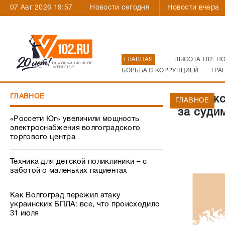
07 Авг 2026 19:57
Новости сегодня
Новости вчера
ГЛАВНАЯ
ВЫСОТА 102. П
БОРЬБА С КОРРУПЦИЕЙ
ТРА
ГЛАВНОЕ
В Волжс
ГЛАВНОЕ
за суди
«Россети Юг» увеличили мощность
электроснабжения волгоградского
торгового центра
Техника для детской поликлиники – с
заботой о маленьких пациентах
Как Волгоград пережил атаку
украинских БПЛА: все, что происходило
31 июля