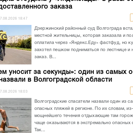
доставленного заказа
7.08.2026
18:47
Дзержинский районный суд Волгограда вста
местной жительницы, которая заказала и п
оплатила через «Яндекс.Еду» фастфуд, но к
захотел пешком подниматься по лестнице и 
заказ. В...
ем уносит за секунды»: один из самых 
назвали в Волгоградской области
7.08.2026
18:03
Волгоградские спасатели назвали один из с
опасных пляжей в регионе. По их словам, из
мощнейшего течения отдыхающие там горож
чаще оказываются в экстремально опасных с
Так...