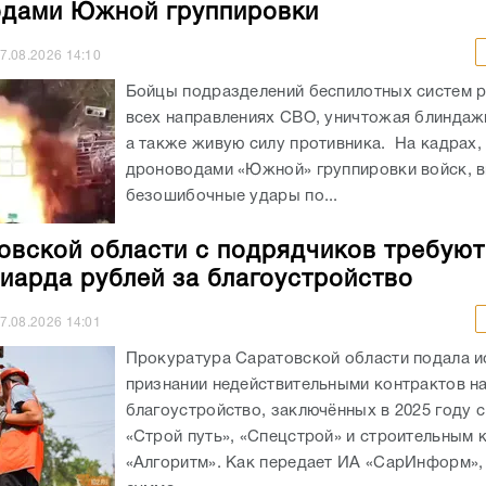
дами Южной группировки
7.08.2026
14:10
Бойцы подразделений беспилотных систем р
всех направлениях СВО, уничтожая блиндажи
а также живую силу противника. На кадрах,
дроноводами «Южной» группировки войск, 
безошибочные удары по...
овской области с подрядчиков требуют
иарда рублей за благоустройство
7.08.2026
14:01
Прокуратура Саратовской области подала и
признании недействительными контрактов н
благоустройство, заключённых в 2025 году 
«Строй путь», «Спецстрой» и строительным
«Алгоритм». Как передает ИА «СарИнформ»,