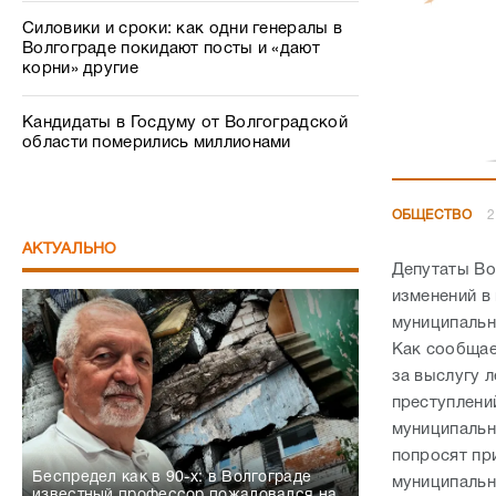
Силовики и сроки: как одни генералы в
Волгограде покидают посты и «дают
корни» другие
Кандидаты в Госдуму от Волгоградской
области померились миллионами
ОБЩЕСТВО
2
АКТУАЛЬНО
Депутаты Во
изменений в
муниципальн
Как сообщае
за выслугу 
преступлени
муниципальн
попросят при
Беспредел как в 90-х: в Волгограде
муниципальн
известный профессор пожаловался на