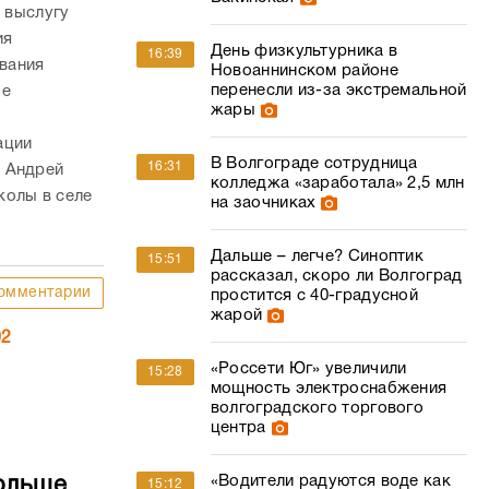
а выслугу
ия
День физкультурника в
16:39
вания
Новоаннинском районе
перенесли из-за экстремальной
ые
жары
ации
В Волгограде сотрудница
16:31
в Андрей
колледжа «заработала» 2,5 млн
колы в селе
на заочниках
Дальше – легче? Синоптик
15:51
рассказал, скоро ли Волгоград
омментарии
простится с 40-градусной
жарой
02
«Россети Юг» увеличили
15:28
мощность электроснабжения
волгоградского торгового
центра
«Водители радуются воде как
ольше
15:12