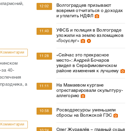
илармоний,
Волгоградцев призывают
12:02
вовремя отчитаться о доходах
и уплатить НДФЛ
УФСБ и полиция в Волгограде
11:40
уложили на землю взломщиков
«Госуслуг»
Комментарии
«Сейчас это прекрасное
11:28
место»: Андрей Бочаров
ннинском
увидел в Серафимовичском
-за 40-
районе изменения к лучшему
беспечения
праздника, а
На Мамаевом кургане
11:11
отреставрировали скульптуру-
аллегорию
Росводресурсы уменьшили
10:58
сбросы на Волжской ГЭС
Комментарии
Олег Журавлёв – главный судья
10:24