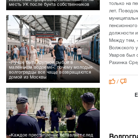
только на пе
месть УК после бунта собственников
лет. Поводо
муниципальн
пенсионного
должности и
Между тем, 
Волжского у
Уваров был 
Рахинка Сре
«Лучше быть крупной рыбой в
маленьком водоеме»: почему молодые
волгоградцы все чаще возвращаются
домой из Москвы
/
Е
«Каждое преступление оставляет след
Волгогр