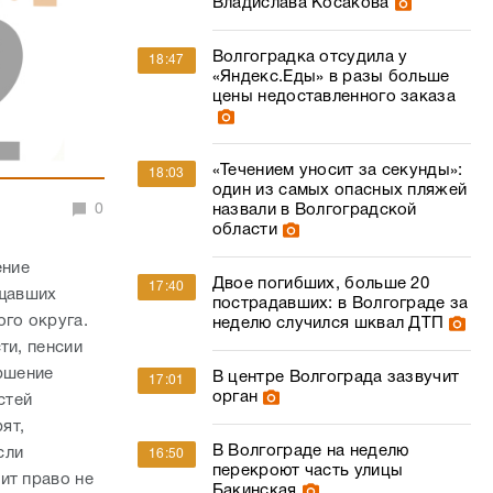
Владислава Косакова
Волгоградка отсудила у
18:47
«Яндекс.Еды» в разы больше
цены недоставленного заказа
«Течением уносит за секунды»:
18:03
один из самых опасных пляжей
0
назвали в Волгоградской
области
ение
Двое погибших, больше 20
17:40
ещавших
пострадавших: в Волгограде за
го округа.
неделю случился шквал ДТП
ти, пенсии
ершение
В центре Волгограда зазвучит
17:01
орган
стей
ят,
В Волгограде на неделю
сли
16:50
перекроют часть улицы
ит право не
Бакинская