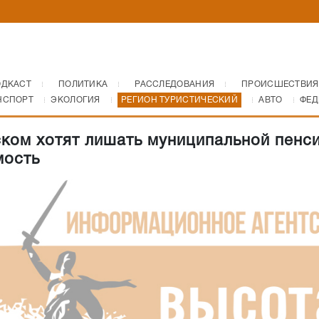
ОДКАСТ
ПОЛИТИКА
РАССЛЕДОВАНИЯ
ПРОИСШЕСТВИЯ
НСПОРТ
ЭКОЛОГИЯ
РЕГИОН ТУРИСТИЧЕСКИЙ
АВТО
ФЕД
ком хотят лишать муниципальной пенс
мость