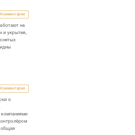
Комментарии
аботают на
 и укрытия,
 снятых
видны
Комментарии
ски о
а
с компаниями
 контролёром
 общая