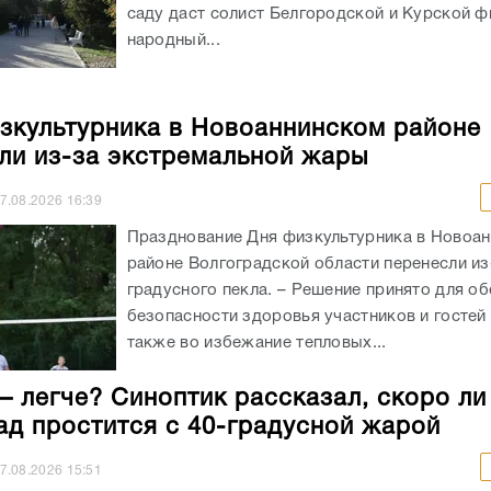
саду даст солист Белгородской и Курской ф
народный...
зкультурника в Новоаннинском районе
ли из-за экстремальной жары
7.08.2026
16:39
Празднование Дня физкультурника в Новоа
районе Волгоградской области перенесли из
градусного пекла. – Решение принято для о
безопасности здоровья участников и гостей 
также во избежание тепловых...
– легче? Синоптик рассказал, скоро ли
ад простится с 40-градусной жарой
7.08.2026
15:51