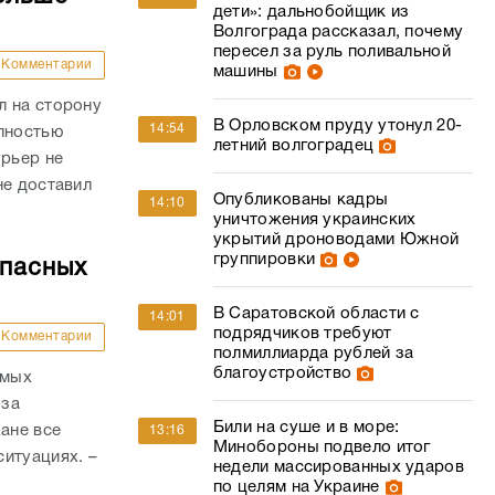
дети»: дальнобойщик из
Волгограда рассказал, почему
пересел за руль поливальной
Комментарии
машины
л на сторону
В Орловском пруду утонул 20-
14:54
олностью
летний волгоградец
урьер не
не доставил
Опубликованы кадры
14:10
уничтожения украинских
укрытий дроноводами Южной
группировки
опасных
В Саратовской области с
14:01
подрядчиков требуют
Комментарии
полмиллиарда рублей за
благоустройство
амых
-за
Били на суше и в море:
ане все
13:16
Минобороны подвело итог
итуациях. –
недели массированных ударов
по целям на Украине