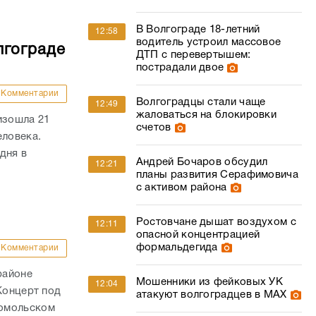
В Волгограде 18-летний
12:58
водитель устроил массовое
лгограде
ДТП с перевертышем:
пострадали двое
Комментарии
Волгоградцы стали чаще
12:49
жаловаться на блокировки
изошла 21
счетов
еловека.
дня в
Андрей Бочаров обсудил
12:21
планы развития Серафимовича
с активом района
Ростовчане дышат воздухом с
12:11
опасной концентрацией
формальдегида
Комментарии
районе
Мошенники из фейковых УК
12:04
Концерт под
атакуют волгоградцев в МАХ
сомольском