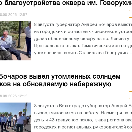
о благоустройства сквера им. Говорухи
8.08.2026
12:57
8 августа губернатор Андрей Бочаров вмест
из городских и областных чиновников устрои
драйв обновлённому скверу на пр. Ленина у
Центрального рынка. Тематическая зона от
увековечила память Станислава Говорухина..
Бочаров вывел утомленных солнцем
ков на обновляемую набережную
8.08.2026
12:12
8 августа в Волгограде губернатор Андрей 
вызвал чиновников на работу. Несмотря на 
день и 42-градусное пекло, глава региона за
городских и региональных руководителей с