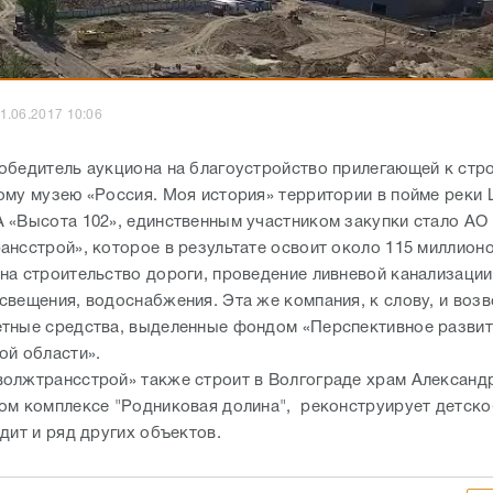
1.06.2017 10:06
обедитель аукциона на благоустройство прилегающей к ст
ому музею «Россия. Моя история» территории в пойме реки 
 «Высота 102», единственным участником закупки стало АО
нсстрой», которое в результате освоит около 115 миллионо
на строительство дороги, проведение ливневой канализации
свещения, водоснабжения. Эта же компания, к слову, и воз
тные средства, выделенные фондом «Перспективное развит
ой области».
олжтрансстрой» также строит в Волгограде храм Александ
ом комплексе "Родниковая долина", реконструирует детск
одит и ряд других объектов.