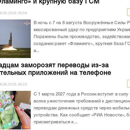
Фламинго» и крупную базу ГСМ
8.08.2026
09:38
В ночь с 7 на 8 августа Вооружённые Силы 
массированный удар по предприятиям Украи
Поражены были производство, задействова
создании ракет «Фламинго», крупная база Г
а...
адцам заморозят переводы из-за
тельных приложений на телефоне
8.08.2026
08:33
С 1 марта 2027 года в России вступит в силу
волна ужесточения требований к дистанцио
переводам денежных средств через мобиль
устройства. Как сообщает «РИА Новости», б
присматриваться к...