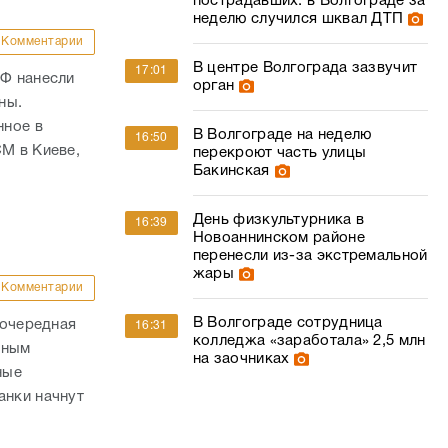
пострадавших: в Волгограде за
неделю случился шквал ДТП
Комментарии
В центре Волгограда зазвучит
17:01
РФ нанесли
орган
ны.
нное в
В Волгограде на неделю
16:50
СМ в Киеве,
перекроют часть улицы
Бакинская
День физкультурника в
16:39
Новоаннинском районе
перенесли из-за экстремальной
жары
Комментарии
В Волгограде сотрудница
 очередная
16:31
колледжа «заработала» 2,5 млн
нным
на заочниках
ные
анки начнут