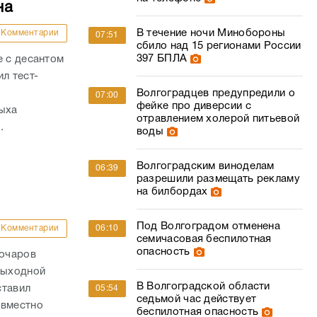
на
В течение ночи Минобороны
Комментарии
07:51
сбило над 15 регионами России
397 БПЛА
е с десантом
л тест-
Волгоградцев предупредили о
07:00
фейке про диверсии с
дыха
отравлением холерой питьевой
.
воды
Волгоградским виноделам
06:39
разрешили размещать рекламу
на билбордах
Под Волгоградом отменена
06:10
Комментарии
семичасовая беспилотная
опасность
Бочаров
выходной
В Волгоградской области
ставил
05:54
седьмой час действует
овместно
беспилотная опасность