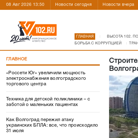
08 Авг 2026 13:50
Новости сегодня
Новости вчера
ГЛАВНАЯ
ВЫСОТА 102. П
БОРЬБА С КОРРУПЦИЕЙ
ТРА
ГЛАВНОЕ
Строите
Волгогр
«Россети Юг» увеличили мощность
электроснабжения волгоградского
торгового центра
Техника для детской поликлиники – с
заботой о маленьких пациентах
Как Волгоград пережил атаку
украинских БПЛА: все, что происходило
31 июля