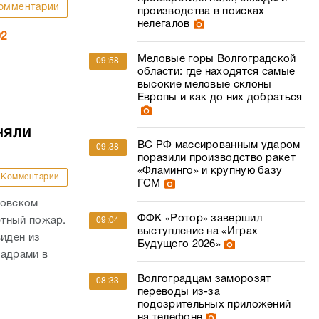
омментарии
производства в поисках
нелегалов
02
Меловые горы Волгоградской
09:58
области: где находятся самые
высокие меловые склоны
Европы и как до них добраться
няли
ВС РФ массированным ударом
09:38
поразили производство ракет
«Фламинго» и крупную базу
Комментарии
ГСМ
ровском
ФФК «Ротор» завершил
фтный пожар.
09:04
выступление на «Играх
виден из
Будущего 2026»
кадрами в
Волгоградцам заморозят
08:33
переводы из-за
подозрительных приложений
на телефоне