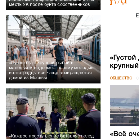
/
месть УК после бунта собственников
Е
«Густой
«Лучше быть крупной рыбой в
крупный
маленьком водоеме»: почему молодые
волгоградцы все чаще возвращаются
домой из Москвы
ОБЩЕСТВО
0
«Всё оч
«Каждое преступление оставляет след