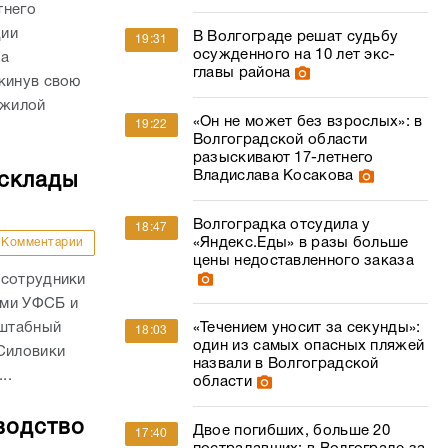
тнего
ции
В Волгограде решат судьбу
19:31
осужденного на 10 лет экс-
да
главы района
кинув свою
ожилой
«Он не может без взрослых»: в
19:22
Волгоградской области
разыскивают 17-летнего
Владислава Косакова
 склады
Волгоградка отсудила у
18:47
«Яндекс.Еды» в разы больше
Комментарии
цены недоставленного заказа
 сотрудники
ами УФСБ и
«Течением уносит за секунды»:
сштабный
18:03
один из самых опасных пляжей
 Силовики
назвали в Волгоградской
..
области
водство
Двое погибших, больше 20
17:40