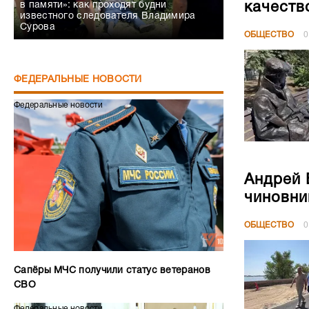
в памяти»: как проходят будни
качеств
известного следователя Владимира
Сурова
ОБЩЕСТВО
0
ФЕДЕРАЛЬНЫЕ НОВОСТИ
Федеральные новости
Андрей 
чиновни
ОБЩЕСТВО
0
Сапёры МЧС получили статус ветеранов
СВО
Федеральные новости