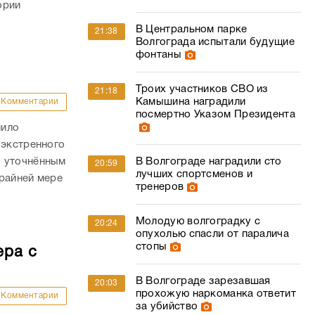
ории
В Центральном парке
21:38
Волгограда испытали будущие
фонтаны
Троих участников СВО из
21:18
Камышина наградили
Комментарии
посмертно Указом Президента
лило
 экстренного
В Волгограде наградили сто
о уточнённым
20:59
лучших спортсменов и
райней мере
тренеров
Молодую волгоградку с
20:24
опухолью спасли от паралича
стопы
ера с
В Волгограде зарезавшая
20:03
прохожую наркоманка ответит
Комментарии
за убийство