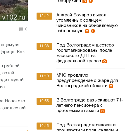
Говорухина
Андрей Бочаров вывел
12:12
утомленных солнцем
чиновников на обновляемую
0
набережную
роящемуся
Под Волгоградом шестеро
11:38
госпитализированы после
Царица. Как
массового ДТП на
федеральной трассе
в рублей,
, сетей
МЧС продлило
11:19
водит музей
предупреждение о жаре для
Волгоградской области
ие
В Волгограде разыскивают 71-
ра Невского,
10:55
летнего пенсионера с
о-юношеский
проблемами памяти
Под Волгоградом силовики
10:15
прошерстили поля, склады и