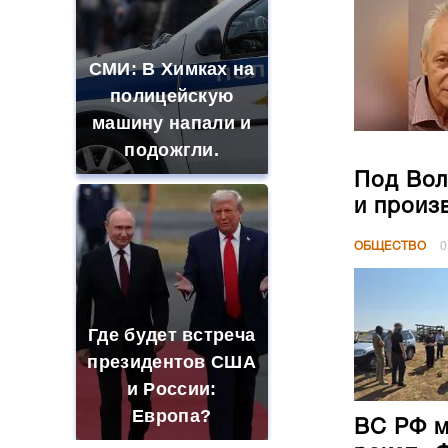
СМИ: В Химках на
полицейскую
машину напали и
подожгли.
Под Вол
и произ
ОБЩЕСТВО
0
Где будет встреча
президентов США
и России:
Европа?
ВС РФ м