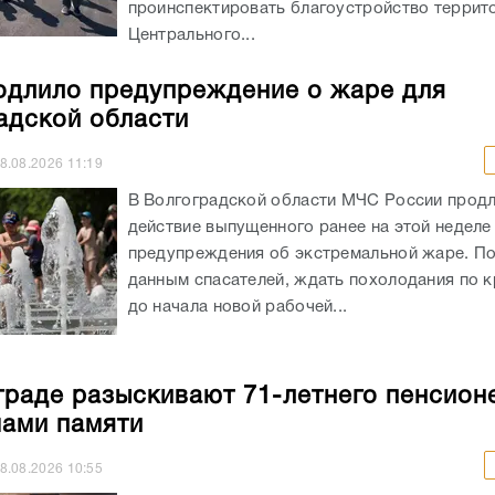
проинспектировать благоустройство террит
Центрального...
длило предупреждение о жаре для
адской области
8.08.2026
11:19
В Волгоградской области МЧС России прод
действие выпущенного ранее на этой неделе
предупреждения об экстремальной жаре. П
данным спасателей, ждать похолодания по к
до начала новой рабочей...
граде разыскивают 71-летнего пенсион
ами памяти
8.08.2026
10:55