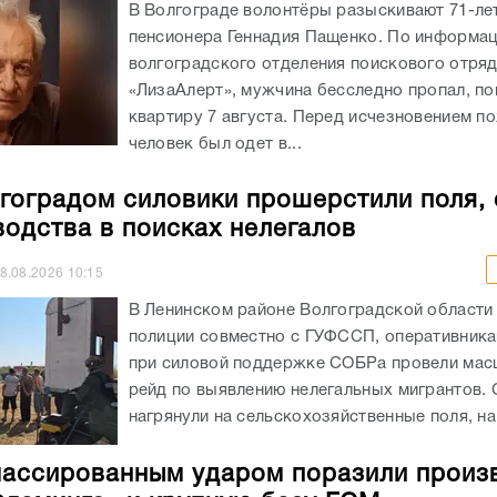
В Волгограде волонтёры разыскивают 71-ле
пенсионера Геннадия Пащенко. По информа
волгоградского отделения поискового отря
«ЛизаАлерт», мужчина бесследно пропал, по
квартиру 7 августа. Перед исчезновением п
человек был одет в...
гоградом силовики прошерстили поля,
водства в поисках нелегалов
8.08.2026
10:15
В Ленинском районе Волгоградской области
полиции совместно с ГУФССП, оперативник
при силовой поддержке СОБРа провели ма
рейд по выявлению нелегальных мигрантов.
нагрянули на сельскохозяйственные поля, на.
ассированным ударом поразили произ