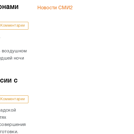
онами
Новости СМИ2
Комментарии
а
в воздушном
шедшей ночи
сии с
Комментарии
радской
тях
 совершения
готовки.