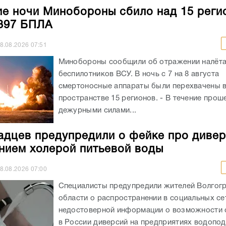
ие ночи Минобороны сбило над 15 реги
397 БПЛА
8.08.2026
07:51
Минобороны сообщили об отражении налёт
беспилотников ВСУ. В ночь с 7 на 8 августа
смертоносные аппараты были перехвачены 
пространстве 15 регионов. - В течение про
дежурными силами...
адцев предупредили о фейке про дивер
нием холерой питьевой воды
8.08.2026
07:00
Специалисты предупредили жителей Волгог
области о распространении в социальных се
недостоверной информации о возможности
в России диверсий на предприятиях водопод