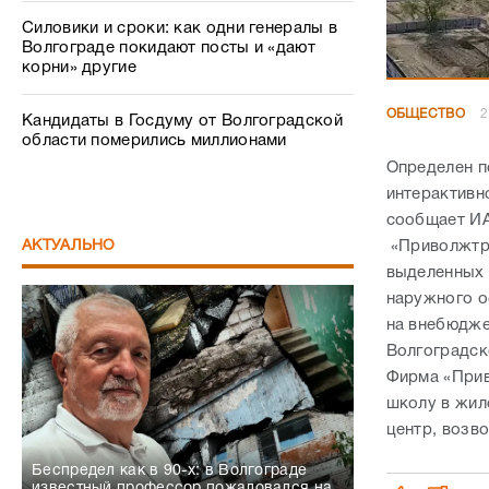
Силовики и сроки: как одни генералы в
Волгограде покидают посты и «дают
корни» другие
ОБЩЕСТВО
2
Кандидаты в Госдуму от Волгоградской
области померились миллионами
Определен п
интерактивн
сообщает ИА
АКТУАЛЬНО
«Приволжтра
выделенных 
наружного о
на внебюдже
Волгоградск
Фирма «Прив
школу в жил
центр, возв
Беспредел как в 90-х: в Волгограде
известный профессор пожаловался на