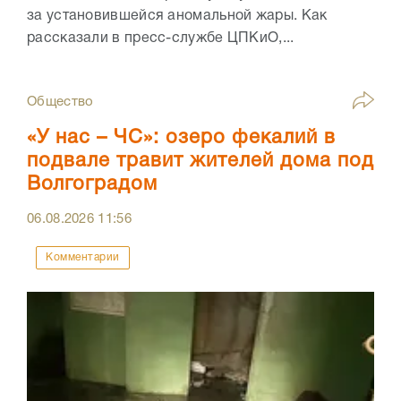
за установившейся аномальной жары. Как
рассказали в пресс-службе ЦПКиО,...
Общество
«У нас – ЧС»: озеро фекалий в
подвале травит жителей дома под
Волгоградом
06.08.2026
11:56
Комментарии